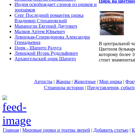
Цирк на цветно
Индия освобождает слонов из цирков и
зоопарков
Серг Последний романтик цирка
Владимир Стихановский
Мараногли Евгений Даутович
Малков Артем Юрьевич
Левицкая-Спиридонова Александра
Геннадьевна
В центральной ч
Цирк - Шапито Радуга
Цветном бульвар
Левицкий Игорь Рудольфович
которому более 1
Архангельский цирк Шапито
стоит знаменитый
Артисты
|
Жанры
|
Животные
|
Мир цирка
|
Фок
Страницы истории
|
Представления, событ
Главная
|
Мировые цирки и театры зверей
|
Добавить статью
|
К