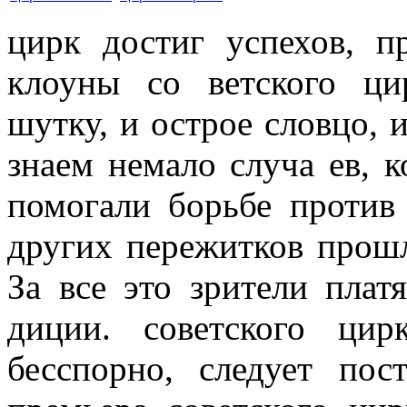
цирк достиг успехов, п
клоуны со­ ветского ц
шутку, и острое словцо, 
знаем немало случа­ ев, 
помо­гали борьбе против
других пережитков прошл
За все это зри­тели пла
диции. советского цир
бесспорно, следует пос