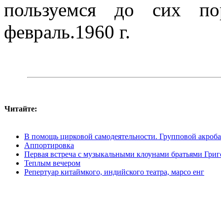
пользуемся до сих по
февраль.1960 г.
Читайте:
В помощь цирковой самодеятельности. Групповой акроб
Аппортировка
Первая встреча c музыкальными клоунами братьями Григ
Теплым вечером
Репертуар китаймкого, индийского театра, марсо енг