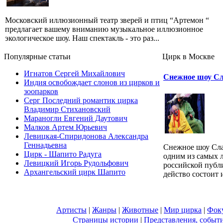
Московский иллюзионный театр зверей и птиц “Артемон “
предлагает вашему вниманию музыкальное иллюзионное
экологическое шоу. Наш спектакль - это раз...
Популярные cтатьи
Цирк в Москве
Игнатов Сергей Михайлович
Снежное шоу С
Индия освобождает слонов из цирков и
зоопарков
Серг Последний романтик цирка
Владимир Стихановский
Мараногли Евгений Даутович
Малков Артем Юрьевич
Левицкая-Спиридонова Александра
Геннадьевна
Снежное шоу Сла
Цирк - Шапито Радуга
одним из самых 
Левицкий Игорь Рудольфович
российской публ
Архангельский цирк Шапито
действо состоит и
Артисты
|
Жанры
|
Животные
|
Мир цирка
|
Фок
Страницы истории
|
Представления, событ