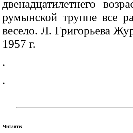
двенадцатилетнего возра
румын­ской труппе все 
весело. Л. Григорьева Жу
1957 г.
.
.
Читайте: