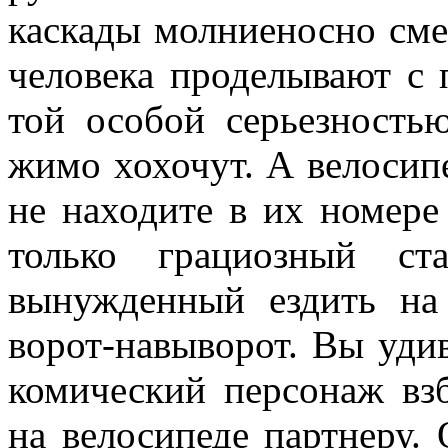
каскады молниеносно смен
человека проделывают с п
той особой серьезностью
жимо хохочут. А велосип
не находите в их номере
только грациозный ста
вынужденный ездить на
ворот-навыворот. Вы удивл
комический персонаж вз
на вело­сипеде партнеру.