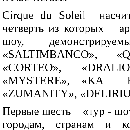
Cirque du Soleil насчи
четверть из которых – а
шоу, демонстрир
«SALTIMBANCO», 
«CORTEO», «DRAL
«MYSTERE», «KА E
«ZUMANITY», «DELIRIU
Первые шесть – «тур - ш
городам, странам и к