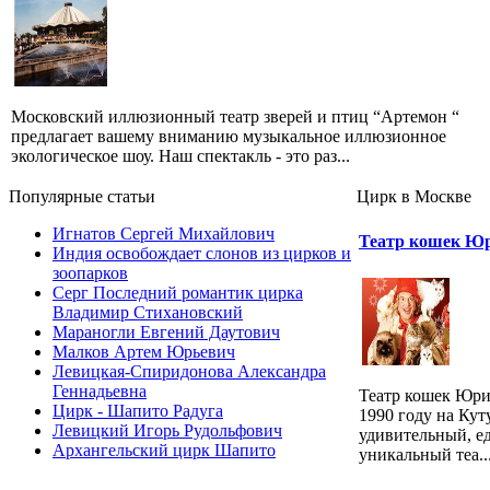
Московский иллюзионный театр зверей и птиц “Артемон “
предлагает вашему вниманию музыкальное иллюзионное
экологическое шоу. Наш спектакль - это раз...
Популярные cтатьи
Цирк в Москве
Игнатов Сергей Михайлович
Театр кошек Ю
Индия освобождает слонов из цирков и
зоопарков
Серг Последний романтик цирка
Владимир Стихановский
Мараногли Евгений Даутович
Малков Артем Юрьевич
Левицкая-Спиридонова Александра
Геннадьевна
Театр кошек Юри
Цирк - Шапито Радуга
1990 году на Кут
Левицкий Игорь Рудольфович
удивительный, е
Архангельский цирк Шапито
уникальный теа..