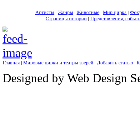
Артисты
|
Жанры
|
Животные
|
Мир цирка
|
Фок
Страницы истории
|
Представления, событ
Главная
|
Мировые цирки и театры зверей
|
Добавить статью
|
К
Designed by Web Design Se