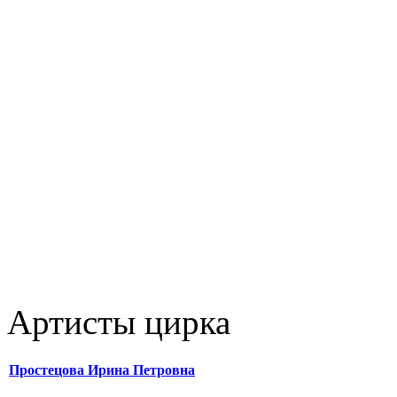
Артисты цирка
Простецова Ирина Петровна