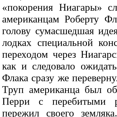
«покорения Ниагары» сл
американ­цам Роберту Ф
голову сумасшедшая идея
лодках специальной конс
перехо­дом через Ниагарс
как и следовало ожидать
Флака сразу же пе­реверн
Труп американца был обе
Перри с перебитыми р
пережил своего земляк