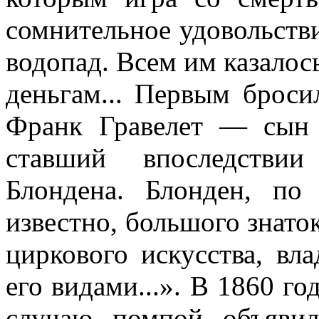
сомнительное удовольстви
водопад. Всем им казалось
деньгам... Первым броси
Франк Гравелет — сын г
ставший впослед­ств
Блондена. Блонден, по
известно, большого знато
циркового искусства, вл
его ви­дами...». В 1860 г
случаю помпой объявил