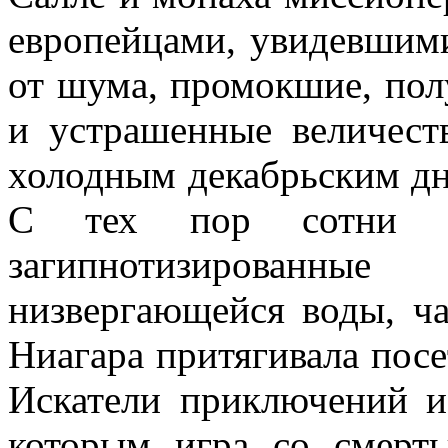
евро­пейцами, увидевшим
от шума, промокшие, полу
и устрашенные величест
хо­лодным декабрьским дн
С тех пор сотни и
загипнотизированные
низвергающейся воды, ча
Ниагара притягива­ла посе
Искатели приключений и
которым игра со смерть