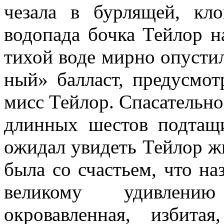
чезала в бурлящей, кл
водопада бочка Тейлор на
тихой воде мир­но опустил
ный» балласт, предусмот
мисс Тейлор. Спаса­тельн
длинных шестов подтащи
ожидал увидеть Тейлор ж
была со счастьем, что на
великому удивлению
окровавленная, избит