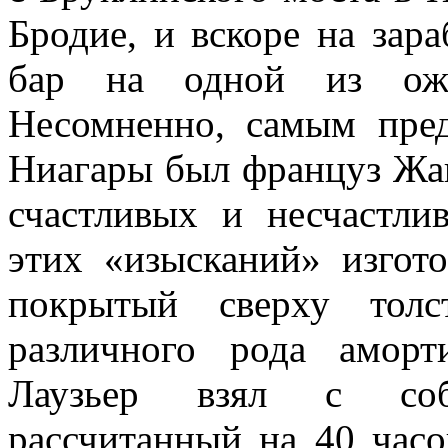
Бродие, и вскоре на зар
бар на одной из ожи
Несомненно, самым пред
Ниагары был француз Жан
счаст­ливых и несчастл
этих «изысканий» изгот
покрытый сверху тол
различного рода аморт
Лаузьер взял с собо
рассчитанный на 40 часо