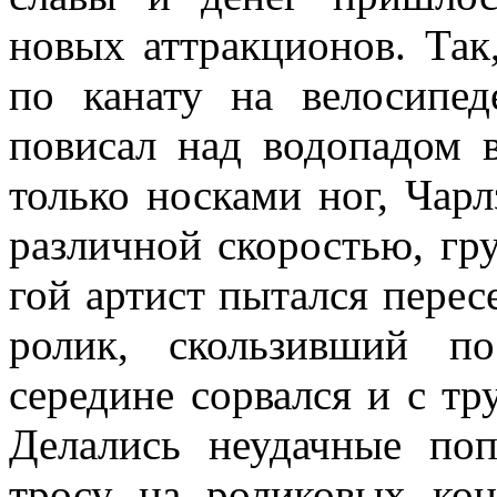
новых аттракционов. Так
по канату на велоси­пе
повисал над водопадом в
только носками ног, Чарл
различной ско­ростью, гр
гой артист пытался пересе
ролик, скользивший п
середине сорвал­ся и с т
Делались неудачные по
тросу на роликовых кон