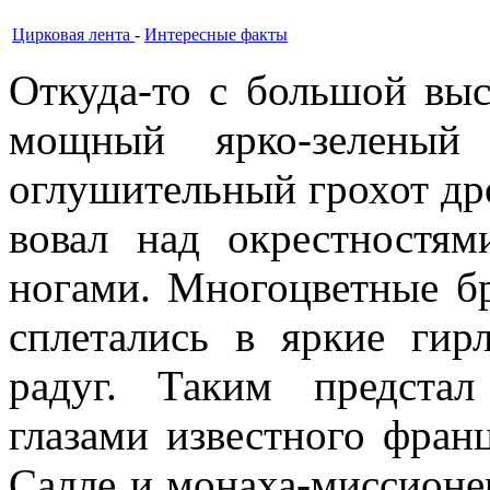
Цирковая лента
-
Интересные факты
Откуда-то с большой выс
мощный ярко-зеленый 
оглушительный грохот др
вовал над окрестностям
ногами. Многоцветные бр
сплетались в яркие ги
радуг. Таким предстал
глазами известного франц
Салле и монаха-миссион