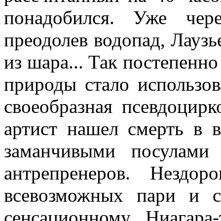
понадобился. Уже че­
преодолев во­допад, Лауз
из шара... Так постепенн
природы стало использо
своеобразная псевдоцирк
артист нашел смерть в 
заманчивыми посулами
антрепренеров. Нездоро
всевозможных пари и с
сенсационному Ниагара-