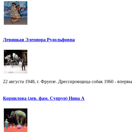
Левицкая Элеонора Рудольфовна
22 августа 1948, г. Фрунзе. Дрессировщица собак 1960 - впервы
Корнилова (дев. фам. Супрун) Нина А