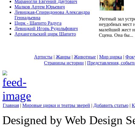
Мараногли Евгений Даутович
Малков Артем Юрьевич
Левицкая-Спиридонова Александра
Геннадьевна
Уютный зал устр
Цирк - Шапито Радуга
неудобных мест н
Левицкий Игорь Рудольфович
малейший жест на
Архангельский цирк Шапито
Сцена. Она бы...
Артисты
|
Жанры
|
Животные
|
Мир цирка
|
Фок
Страницы истории
|
Представления, событ
Главная
|
Мировые цирки и театры зверей
|
Добавить статью
|
К
Designed by Web Design Se