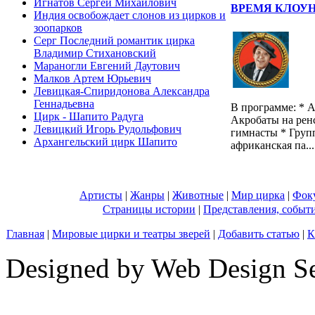
Игнатов Сергей Михайлович
ВРЕМЯ КЛОУ
Индия освобождает слонов из цирков и
зоопарков
Серг Последний романтик цирка
Владимир Стихановский
Мараногли Евгений Даутович
Малков Артем Юрьевич
Левицкая-Спиридонова Александра
Геннадьевна
В программе: * А
Цирк - Шапито Радуга
Акробаты на рен
Левицкий Игорь Рудольфович
гимнасты * Груп
Архангельский цирк Шапито
африканская па...
Артисты
|
Жанры
|
Животные
|
Мир цирка
|
Фок
Страницы истории
|
Представления, событ
Главная
|
Мировые цирки и театры зверей
|
Добавить статью
|
К
Designed by Web Design Se