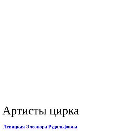
Артисты цирка
Левицкая Элеонора Рудольфовна