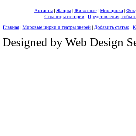
Артисты
|
Жанры
|
Животные
|
Мир цирка
|
Фок
Страницы истории
|
Представления, событ
Главная
|
Мировые цирки и театры зверей
|
Добавить статью
|
К
Designed by Web Design Se