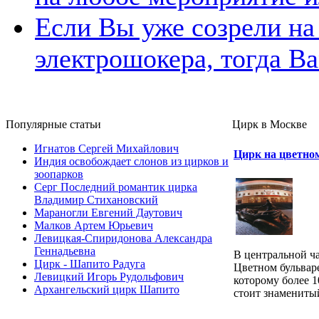
Если Вы уже созрели на
электрошокера, тогда Ва
Популярные cтатьи
Цирк в Москве
Игнатов Сергей Михайлович
Цирк на цветно
Индия освобождает слонов из цирков и
зоопарков
Серг Последний романтик цирка
Владимир Стихановский
Мараногли Евгений Даутович
Малков Артем Юрьевич
Левицкая-Спиридонова Александра
Геннадьевна
В центральной ч
Цирк - Шапито Радуга
Цветном бульвар
Левицкий Игорь Рудольфович
которому более 1
Архангельский цирк Шапито
стоит знаменитый