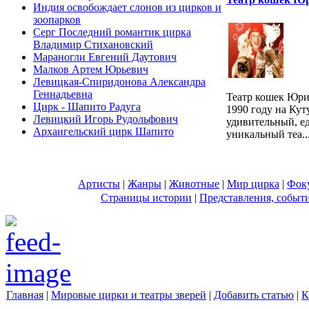
Индия освобождает слонов из цирков и
зоопарков
Серг Последний романтик цирка
Владимир Стихановский
Мараногли Евгений Даутович
Малков Артем Юрьевич
Левицкая-Спиридонова Александра
Геннадьевна
Театр кошек Юри
Цирк - Шапито Радуга
1990 году на Кут
Левицкий Игорь Рудольфович
удивительный, е
Архангельский цирк Шапито
уникальный теа..
Артисты
|
Жанры
|
Животные
|
Мир цирка
|
Фок
Страницы истории
|
Представления, событ
Главная
|
Мировые цирки и театры зверей
|
Добавить статью
|
К