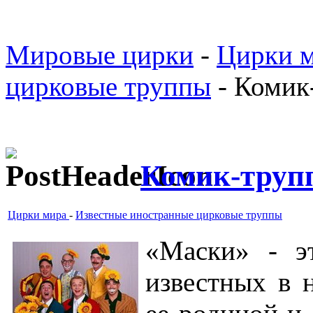
Мировые цирки
-
Цирки 
цирковые труппы
- Комик
Комик-труп
Цирки мира
-
Известные иностранные цирковые труппы
«Маски» - э
известных в 