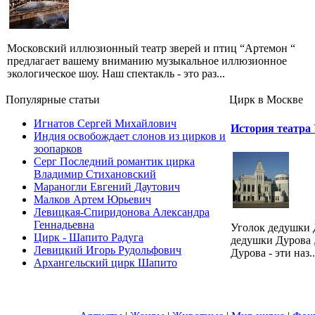
Московский иллюзионный театр зверей и птиц “Артемон “
предлагает вашему вниманию музыкальное иллюзионное
экологическое шоу. Наш спектакль - это раз...
Популярные cтатьи
Цирк в Москве
Игнатов Сергей Михайлович
История театра
Индия освобождает слонов из цирков и
зоопарков
Серг Последний романтик цирка
Владимир Стихановский
Мараногли Евгений Даутович
Малков Артем Юрьевич
Левицкая-Спиридонова Александра
Геннадьевна
Уголок дедушки Д
Цирк - Шапито Радуга
дедушки Дурова ,
Левицкий Игорь Рудольфович
Дурова - эти наз..
Архангельский цирк Шапито