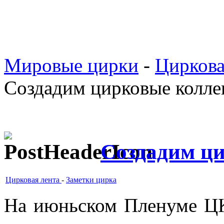
Мировые цирки
-
Циркова
Создадим цирковые колле
Создадим ц
Цирковая лента
-
Заметки цирка
На июньском Пленуме Ц