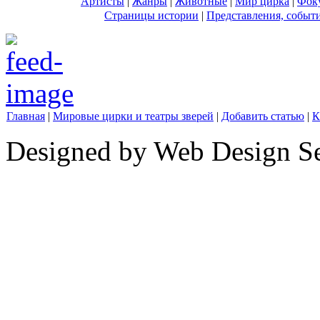
Артисты
|
Жанры
|
Животные
|
Мир цирка
|
Фок
Страницы истории
|
Представления, событ
Главная
|
Мировые цирки и театры зверей
|
Добавить статью
|
К
Designed by Web Design Se