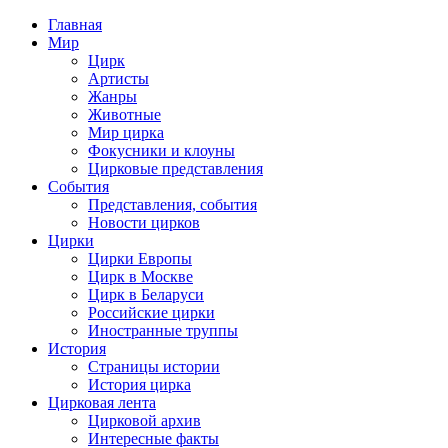
Главная
Мир
Цирк
Артисты
Жанры
Животные
Мир цирка
Фокусники и клоуны
Цирковые представления
События
Представления, события
Новости цирков
Цирки
Цирки Европы
Цирк в Москве
Цирк в Беларуси
Российские цирки
Иностранные труппы
История
Страницы истории
История цирка
Цирковая лента
Цирковой архив
Интересные факты