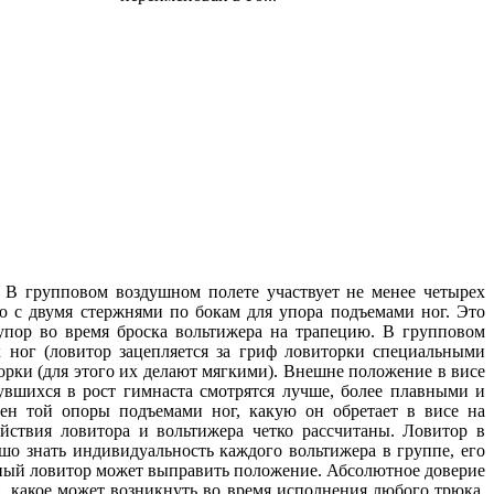
 В групповом воздушном полете участвует не менее четырех
ю с двумя стержнями по бокам для упора подъемами ног. Это
упор во время броска вольтижера на трапецию. В групповом
 ног (ловитор зацепляется за гриф ловиторки специальными
орки (для этого их делают мягкими). Внешне положение в висе
увшихся в рост гимнаста смотрятся лучше, более плавными и
ен той опоры подъемами ног, какую он обретает в висе на
йствия ловитора и вольтижера четко рассчитаны. Ловитор в
шо знать индивидуальность каждого вольтижера в группе, его
ный ловитор может выправить положение. Абсолютное доверие
, какое может возникнуть во время исполнения любого трюка,