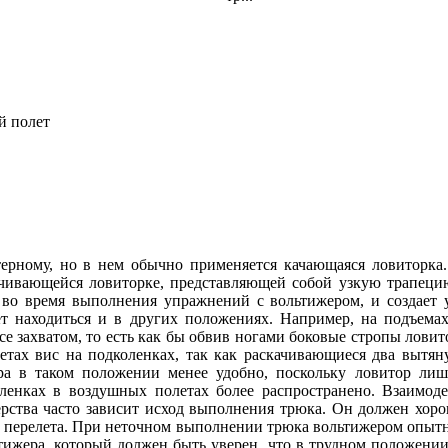
й полет
терному, но в нем обычно применяется качающаяся ловиторка.
качивающейся ловиторке, представляющей собой узкую трапеци
 во время выполнения упражнений с вольтижером, и создает 
т находиться и в других положениях. Например, на подъемах
 захватом, то есть как бы обвив ногами боковые стропы ловит
летах вис на подколенках, так как раскачивающиеся два вытян
а в таком положении менее удобно, поскольку ловитор лиш
ленках в воздушных полетах более распространено. Взаимоде
терства часто зависит исход выполнения трюка. Он должен хоро
 перелета. При неточном выполнении трюка вольтижером опыт
ьтижера, который должен быть уверен, что в трудном положении