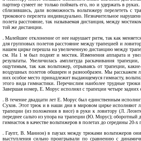
партнер сумеет не только поймать его, но и удержать в рука
сблизившись, дали возможность вольтижеру перелететь с тр
трюкового перелета индивидуально. Незначительное нарушени
полета расстояние, так называемая дистанция, между мостико
той же дистанции.
. Малейшее отклонение от нее нарушает ритм, так как меняетс
для групповых полетов расстояние между трапецией и ловиторк
нашем цирке перешла на увеличенную дистанцию между трапеци
см. На 1 м был поднят и мостик. Изменения аппарата и уве
результаты. Увеличилась амплитуда раскачивания трапеции
ощутимым, так как вольтижер, отрываясь от трапеции, каки
воздушных полетов обширен и разнообразен. Мы расскажем 
них особое место принадлежит выдающемуся гимнасту, вольти
этого вида гимнастики. Перечислим наиболее трудные трюки Е
Завершая номер, Е. Морус исполнял с трапеции четыре задних с
. В течение двадцати лет Е. Морус был единственным исполните
Сухов. Этот трюк и в наши дни в мировом цирке исполняют л
трапеции (из положения в висе) в руки к ловитору (Л. Леонт
переднее сальто из упора на трапеции (Ю. Морус); оборотный д
гимнасток в качестве вольтижеров в полетах до середины 20-х 
. Гаупт, В. Манион) в паузах между трюками вольтижеров о
выступления сильно проигрывали по сравнению с динамичны