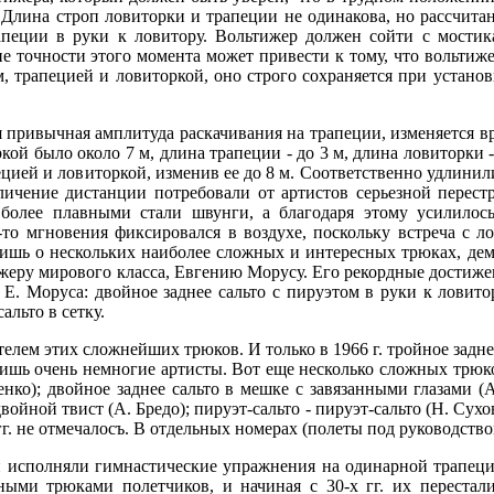
х. Длина строп ловиторки и трапеции не одинакова, но рассчита
апеции в руки к ловитору. Вольтижер должен сойти с мостик
е точности этого момента может привести к тому, что вольтиже
м, трапецией и ловиторкой, оно строго сохраняется при устано
я привычная амплитуда раскачивания на трапеции, изменяется вре
ой было около 7 м, длина трапеции - до 3 м, длина ловиторки -
ей и ловиторкой, изменив ее до 8 м. Соответственно удлинились
личение дистанции потребовали от артистов серьезной перестр
, более плавными стали швунги, а благодаря этому усилилось
е-то мгновения фиксировался в воздухе, поскольку встреча с 
лишь о нескольких наиболее сложных и интересных трюках, де
жеру мирового класса, Евгению Морусу. Его рекордные достижен
. Моруса: двойное заднее сальто с пируэтом в руки к ловитору
альто в сетку.
лем этих сложнейших трюков. И только в 1966 г. тройное заднее
ишь очень немногие артисты. Вот еще несколько сложных трюко
енко); двойное заднее сальто в мешке с завязанными глазами 
войной твист (А. Бредо); пируэт-сальто - пируэт-сальто (Н. Су
гг. не отмечалосъ. В отдельных номерах (полеты под руководством
ни исполняли гимнастические упражнения на одинарной трапеци
ми трюками полетчиков, и начиная с 30-х гг. их перестали