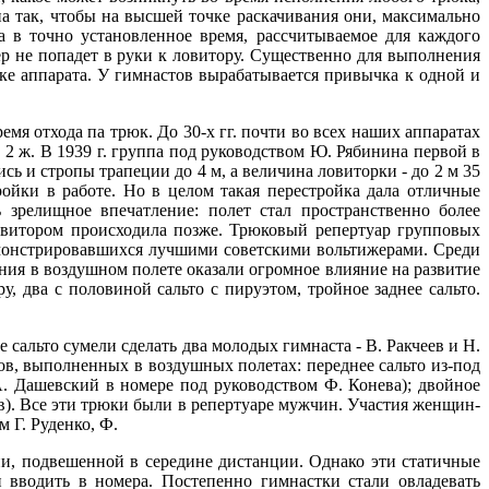
на так, чтобы на высшей точке раскачивания они, максимально
а в точно установленное время, рассчитываемое для каждого
р не попадет в руки к ловитору. Существенно для выполнения
вке аппарата. У гимнастов вырабатывается привычка к одной и
мя отхода па трюк. До 30-х гг. почти во всех наших аппаратах
 2 ж. В 1939 г. группа под руководством Ю. Рябинина первой в
 и стропы трапеции до 4 м, а величина ловиторки - до 2 м 35
ойки в работе. Но в целом такая перестройка дала отличные
 зрелищное впечатление: полет стал пространственно более
ловитором происходила позже. Трюковый репертуар групповых
монстрировавшихся лучшими советскими вольтижерами. Среди
ия в воздушном полете оказали огромное влияние на развитие
, два с половиной сальто с пируэтом, тройное заднее сальто.
 сальто сумели сделать два молодых гимнаста - В. Ракчеев и Н.
в, выполненных в воздушных полетах: переднее сальто из-под
(А. Дашевский в номере под руководством Ф. Конева); двойное
хов). Все эти трюки были в репертуаре мужчин. Участия женщин-
 Г. Руденко, Ф.
и, подвешенной в середине дистанции. Однако эти статичные
 вводить в номера. Постепенно гимнастки стали овладевать