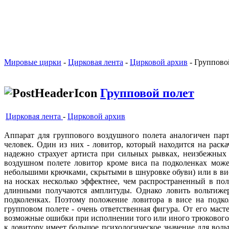
Мировые цирки
-
Цирковая лента
-
Цирковой архив
- Группово
Групповой полет
Цирковая лента
-
Цирковой архив
Аппарат для группового воздушного полета аналогичен пар
человек. Один из них - ловитор, который находится на рас
надежно страхует артиста при сильных рывках, неизбежных
воздушном полете ловитор кроме виса па подколенках може
небольшими крючками, скрытыми в шнуровке обуви) или в висе
на носках несколько эффектнее, чем распространенный в по
длинными получаются амплитуды. Однако ловить вольтижер
подколенках. Поэтому положение ловитора в висе на подко
групповом полете - очень ответственная фигура. От его мас
возможные ошибки при исполнении того или иного трюкового
к ловитору имеет большое психологическое значение для вол