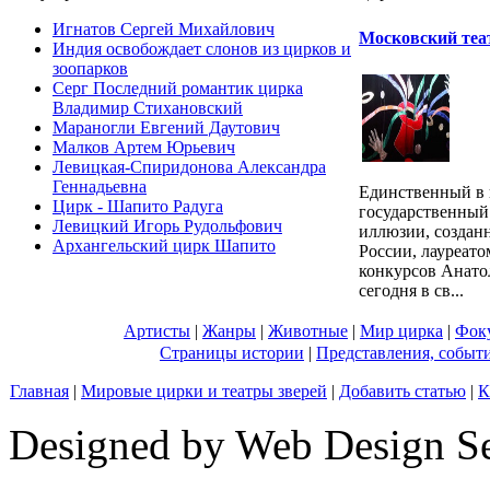
Игнатов Сергей Михайлович
Московский теа
Индия освобождает слонов из цирков и
зоопарков
Серг Последний романтик цирка
Владимир Стихановский
Мараногли Евгений Даутович
Малков Артем Юрьевич
Левицкая-Спиридонова Александра
Геннадьевна
Единственный в 
Цирк - Шапито Радуга
государственный
Левицкий Игорь Рудольфович
иллюзии, создан
Архангельский цирк Шапито
России, лауреат
конкурсов Анато
сегодня в св...
Артисты
|
Жанры
|
Животные
|
Мир цирка
|
Фок
Страницы истории
|
Представления, событ
Главная
|
Мировые цирки и театры зверей
|
Добавить статью
|
К
Designed by Web Design Se