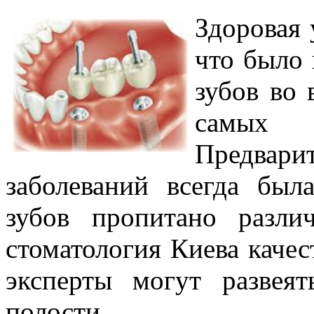
Здоровая 
что было 
зубов во 
самых
Предва
заболеваний всегда бы
зубов пропитано разл
стоматология Киева каче
эксперты могут развея
полости.