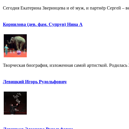
Сегодня Екатерина Зверинцева и её муж, и партнёр Сергей – ве
Корнилова (дев. фам. Супрун) Нина А
Творческая биография, изложенная самой артисткой. Родилась 25
Левицкий Игорь Рудольфович