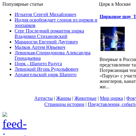
Популярные cтатьи
Цирк в Москве
Игнатов Сергей Михайлович
Цирковое шоу `
Индия освобождает слонов из цирков и
зоопарков
Серг Последний романтик цирка
Владимир Стихановский
Мараногли Евгений Даутович
Малков Артем Юрьевич
Левицкая-Спиридонова Александра
Геннадьевна
Впервые в Росси
Цирк - Шапито Радуга
представление т
Левицкий Игорь Рудольфович
Потрясающая теа
Архангельский цирк Шапито
«Паруса» с участ
жонглеров, кана
жи...
Артисты
|
Жанры
|
Животные
|
Мир цирка
|
Фок
Страницы истории
|
Представления, событ