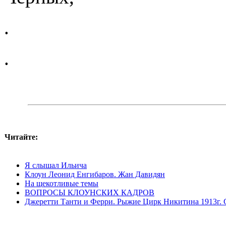
.
.
Читайте:
Я слышал Ильича
Клоун Леонид Енгибаров. Жан Давидян
На щекотливые темы
ВОПРОСЫ КЛОУНСКИХ КАДРОВ
Джеретти Танти и Ферри. Рыжие Цирк Никитина 1913г. 