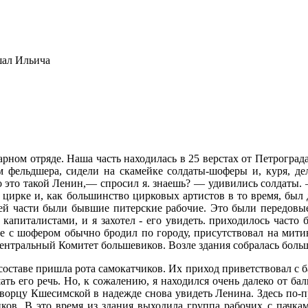
шал Ильича
нитарном отряде. Наша часть находилась в 25 верстах от Петрогра
ом фельд­шера, сидели на скамейке солдаты-шофе­ры и, куря, 
 это такой Ленин,— спросил я. знаешь? — удивились солдаты. —
в цирке и, как большинство цирковых артистов в то время, бы
ей части были бывшие питер­ские рабочие. Это были передовые
капиталистами, и я захотел - его увидеть. приходилось часто 
те с шофером обычно бродил по городу, присутствовал на митин
Центральный Комитет большевиков. Возле здания собралась больш
оставе пришла рота самокатчи­ков. Их приход приветствовал с 
ть его речь. Но, к сожалению, я находился очень далеко от бал
 дворцу Кшесимской в надежде снова увидеть Ленина. Здесь по
иков. В это время из здания выходила группа рабочих с пачкам