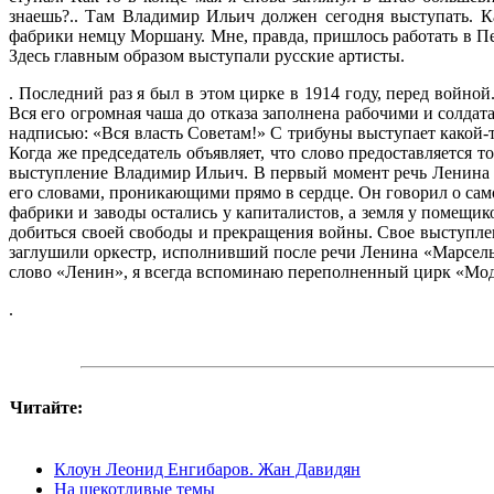
знаешь?.. Там Влади­мир Ильич должен сегодня выступать. 
фабрики немцу Моршану. Мне, правда, пришлось работать в Пет
Здесь главным образом выступали русские артис­ты.
. Последний раз я был в этом цирке в 1914 году, перед войно
Вся его огромная чаша до отказа заполнена рабочими и сол­дат
надписью: «Вся власть Советам!» С трибуны выступает какой-т
Когда же председатель объявляет, что слово предоставляется 
вы­ступление Владимир Ильич. В первый мо­мент речь Ленина м
его словами, проникаю­щими прямо в сердце. Он говорил о сам
фабрики и заво­ды остались у капиталистов, а земля у по­мещи
добиться своей свободы и пре­кращения войны. Свое выступле
заглуши­ли оркестр, исполнивший после речи Ленина «Марсельез
слово «Ленин», я всегда вспоминаю переполнен­ный цирк «М
.
Читайте:
Клоун Леонид Енгибаров. Жан Давидян
На щекотливые темы