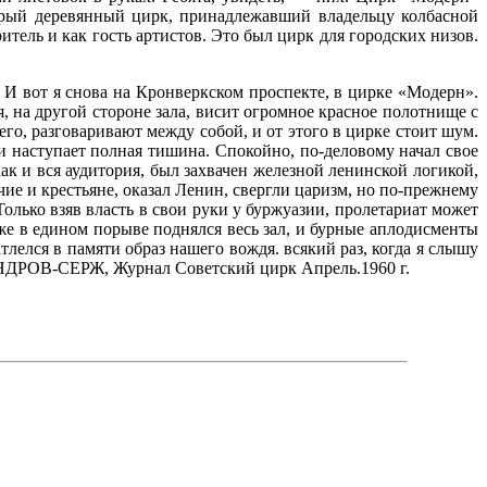
рый деревян­ный цирк, принадлежавший владельцу кол­басной
тель и как гость артистов. Это был цирк для городских низов.
 И вот я снова на Кронверкском проспек­те, в цирке «Модерн».
, на другой стороне зала, висит огромное красное по­лотнище с
о, разговаривают между со­бой, и от этого в цирке стоит шум.
 и наступает полная тишина. Спокойно, по-деловому начал свое
ак и вся аудитория, был захвачен железной ленинской логикой,
ие и крестьяне, оказал Ленин, свергли царизм, но по-прежнему
олько взяв власть в свои руки у буржуазии, пролета­риат может
же в едином порыве поднялся весь зал, и бурные аплодисменты
тлелся в памяти образ нашего вождя. всякий раз, когда я слышу
НДРОВ-СЕРЖ, Журнал Советский цирк Апрель.1960 г.