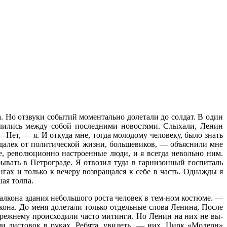
да. Но отзвуки событий моментально долетали до солдат. В один
делились между собой послед­ними новостями. Слыхали, Ленин
Нет, — я. И откуда мне, тогда молодому челове­ку, было знать
л далек от политической жизни, большевиков, — объяснили мне
, рево­люционно настроенные люди, и я всегда невольно ним.
бывать в Петрограде. Я отвозил туда в гарнизонный госпиталь
гах и только к вече­ру возвращался к себе в часть. Однажды я
ая толпа.
балкона здания небольшого роста человек в тем-ном костюме. —
кона. До меня долетали только от­дельные слова Ленина, После
-прежнему происходили часто митинги. Но Ленин на них не вы­
и листо­вок в руках. Ребята, уви­деть, — них. Цирк «Модерн»