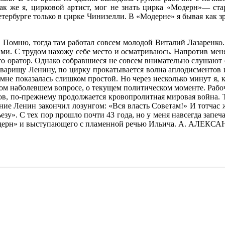
Как же я, цирковой артист, мог не знать цирка «Модерн»— ста
ербурге только в цирке Чинизелли. В «Модерне» я бывая как зри
й. Помню, тогда там работал совсем молодой Виталий Лазаренко.
ами. С трудом нахожу себе место и осматриваюсь. Напротив меня
о оратор. Однако собравшиеся не совсем вниматель­но слушают ег
товарищу Ленину, по цирку прокатывается волна аплодисмен­тов
не показалась слишком простой. Но через несколько минут я, к
ом наболевшем во­просе, о текущем политическом моменте. Рабоч
ков, по-прежнему продолжается кро­вопролитная мировая война. Т
ние Ленин закончил лозунгом: «Вся власть Советам!» И тотчас 
у». С тех пор прошло почти 43 года, но у меня навсегда запеча
одерн» и выступающего с пламенной речью Ильича. А. АЛЕКСА