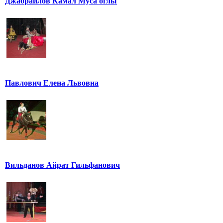
Джабраилов Камал Муса оглы
Павлович Елена Львовна
Вильданов Айрат Гильфанович