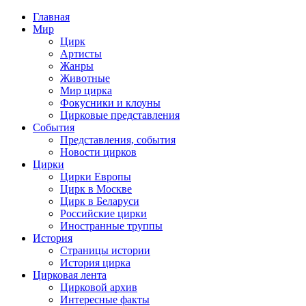
Главная
Мир
Цирк
Артисты
Жанры
Животные
Мир цирка
Фокусники и клоуны
Цирковые представления
События
Представления, события
Новости цирков
Цирки
Цирки Европы
Цирк в Москве
Цирк в Беларуси
Российские цирки
Иностранные труппы
История
Страницы истории
История цирка
Цирковая лента
Цирковой архив
Интересные факты