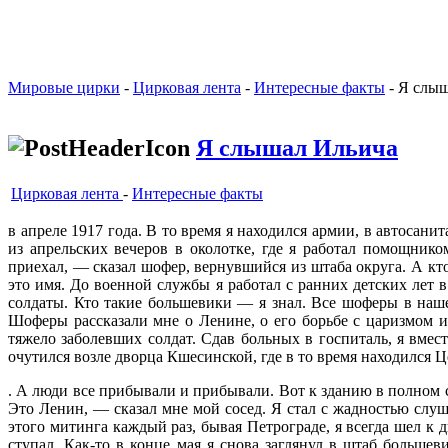
Мировые цирки
-
Цирковая лента
-
Интересные факты
- Я слы
Я слышал Ильича
Цирковая лента
-
Интересные факты
в ап­реле 1917 года. В то время я нахо­дился армии, в автоса
из апрельских вечеров в око­лотке, где я работал помощник
приехал, — сказал шофер, вернувшийся из штаба округа. А кто
это имя. До военной службы я работал с ранних детских лет 
солдаты. Кто такие большевики — я знал. Все шо­феры в наш
Шоферы рассказали мне о Ленине, о его борьбе с царизмом и 
тяжело заболевших солдат. Сдав больных в госпиталь, я вмес­
очутился возле дворца Кшесинской, где в то время находился 
. А люди все прибывали и прибывали. Вот к зданию в полном с
Это Ленин, — сказал мне мой сосед. Я стал с жадностью слуша
этого митинга каждый раз, бывая Петрограде, я всегда шел к
ступал. Как-то в конце мая я снова заглянул в штаб большев