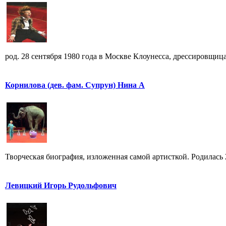
род. 28 сентября 1980 года в Москве Клоунесса, дрессировщица
Корнилова (дев. фам. Супрун) Нина А
Творческая биография, изложенная самой артисткой. Родилась 25
Левицкий Игорь Рудольфович