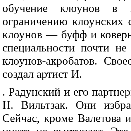
обу­чение клоунов в 
ограничению клоунских с
клоунов — буфф и коверн
спе­циальности почти не
клоунов-акробатов. Свое
соз­дал артист И.
. Радунский и его партне
Н. Вильтзак. Они избр
Сейчас, кроме Валетова и