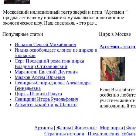
Московский иллюзионный театр зверей и птиц “Артемон “
предлагает вашему вниманию музыкальное иллюзионное
экологическое шоу. Наш спектакль - это раз...
Популярные cтатьи
Цирк в Москве
Игнатов Сергей Михайлович
Артемон - театр
Индия освобождает слонов из цирков и
зоопарков
Серг Последний романтик цирка
Владимир Стихановский
Мараногли Евгений Даутович
Малков Артем Юрьевич
Левицкая-Спиридонова Александра
Геннадьевна
Если Вы любите 
Цирк - Шапито Радуга
особенно любите
Левицкий Игорь Рудольфович
участием животн
Архангельский цирк Шапито
иллюзионный теат
Артисты
|
Жанры
|
Животные
|
Мир цирка
|
Фок
Страницы истории
|
Представления, событ