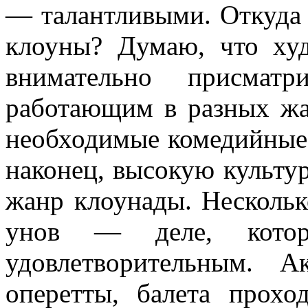
— талантли­выми. Откуда
клоуны? Думаю, что худ
внимательно присматр
работающим в разных жан
необхо­димые комедийные 
наконец, высокую культу­
жанр клоунады. Нескольк
унов — деле, которо
удовлетворительным. А
оперетты, балета прохо