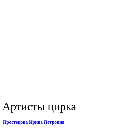
Артисты цирка
Простецова Ирина Петровна