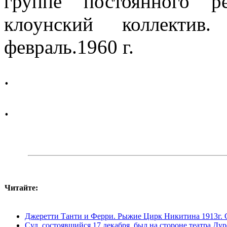
группе по­стоянного р
клоунский коллектив
февраль.1960 г.
.
.
Читайте:
Джеретти Танти и Ферри. Рыжие Цирк Никитина 1913г. 
Суд, состоявшийся 17 декабря, был на стороне театра Ду