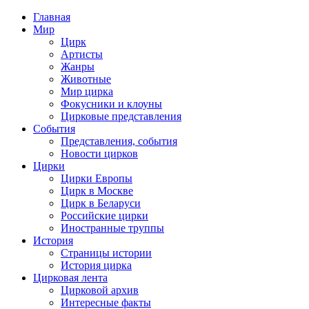
Главная
Мир
Цирк
Артисты
Жанры
Животные
Мир цирка
Фокусники и клоуны
Цирковые представления
События
Представления, события
Новости цирков
Цирки
Цирки Европы
Цирк в Москве
Цирк в Беларуси
Российские цирки
Иностранные труппы
История
Страницы истории
История цирка
Цирковая лента
Цирковой архив
Интересные факты