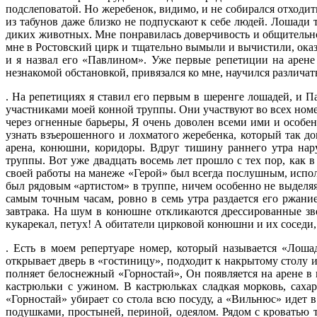
подслеповатой. Но жеребенок, видимо, и не собирался отходит
из табунов даже близко не подпускают к себе людей. Ло­шади т
диких животных. Мне понравилась доверчивость и общи­тельнос
мне в Ростовский цирк и тщательно вымы­ли и вычистили, оказа
и я назвал его «Павлином». Уже первые репетиции на арене
незнакомой обстановкой, привязался ко мне, научился различать
. На репети­циях я ставил его первым в шеренге лоша­дей, и 
участ­никами моей конной труппы. Они участву­ют во всех ном
через огненные барьеры, Я очень доволен всеми ими и особе
узнать взъерошенного и лохматого жере­бенка, который так до
арена, конюшни, коридоры. Вдруг тишину раннего утра нар
труппы. Вот уже двадцать восемь лет прошло с тех пор, как 
своей работы на мане­же «Герой» был всегда послушным, испол­
был рядовым «артистом» в труппе, ничем особенно не выделяя
самым точ­ным часам, ровно в семь утра раздается его ржани
завтрака. На шум в конюшне откликаются дрессированные зв
кукарекал, петух! А обитатели цирковой конюшни и их соседи, 
. Есть в моем репертуаре номер, кото­рый называется «Лош
открывает дверь в «гости­ницу», подходит к накрытому столу и 
полняет белоснежный «Горностай», Он по­является на арене в
кастрюльки с ужином. В кастрюльках сладкая морковь, саха
«Горностай» убирает со стола всю посуду, а «Вильнюс» идет 
подушками, просты­ней, периной, одеялом. Рядом с кроватью ту