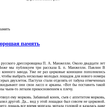
память
Хорошая память
русского дрес­сировщика П. А. Манжелли. Около двадцати лет
 Ниже мы публикуем три рассказа Б. п. Манжелли. Павлин В
 конного завода. Уже не раз цирковые конюшни попол­нялись
, чтобы выбрать несколько молодых лоша­док для нового номера
рых двух­леток. Пастухи стали отделять от табуна от­меченных
кидывают они свои лассо и арка­ны. «Вот бы поставить такой
ны чьим-то лег­ким прикосновением к плечу.
тянул ему морковь. Забавный конек, съев с аппетитом мор­ковь,
азил другой. Да... вид у этой лошадки был совсем не цирковой.
чего лошадь все время моргала, мотала головой и казалась даже