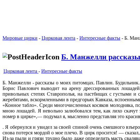
Мировые цирки
-
Цирковая лента
-
Интересные факты
- Б. Ман
Б. Манжелли рассказы
Цирковая лента
-
Интересные факты
Б. Манжелли - рассказы о моих питомцах. Павлин. Будильник
Борис Пав­лович выводит на арену дрес­сированных лошаде
привольных степях Ставрополья, на пастбищах с густыми и 
жеребятами, вскормленными в предгорьях Кавказа, вспоенными 
«Конное табло». Среди многочисленных косяков молод­няка, по
мною лошадей. Я невольно за­любовался тем, как лихо скачу
номер в цир­ке»,— подумал я, мысленно представляя это краси
. Я обернул­ся и увидел за своей спиной очень смеш­ного взъе
снова потерся мордой о мое плечо. В цирк просится! — сказал,
Из-за пыли и грязи трудно было даже определить масть свалявш