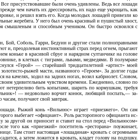
. Все присутствовавшие были очень удив­лены. Ведь все лошади
прежде чем начать их дрессировать, их надо еще укро­щать, как
ровке, и ре­шил взять его. Когда молодых лошадей привезли ко
альные жеребята. У него был очень кра­сивый и пушистый хвост,
себя смышленым и способным учеником. Он быстро освоился с
ин, Бой, Соболь, Гарри, Бе­дуин и другие стали полноправными
руют и, преодолевая инстинктивный страх перед огнем, прыгают
ем коньке в красивой сбруе и нарядном султанчике на голове
внике, в клет­ках с тиграми, львами, медведями. В полу­мраке
оснулся «Герой» — старейший тридцатилетний «артист» моей
зо­лотисто-рыжей масти, названного «Героем». За долгие годы
на качелях, хо­дил на задних ногах, возил кабриолет. Сло­вом,
 своим удивительным чувством вре­мени. Ежедневно, словно по
ют нетер­пеливо бить копытами, шарить по кормуш­кам, требуя
льник»! — недоволь­но ворчит конюх, любящий поспать,— за­
 часам, полу­чают свой завтрак.
ло­шади. Рыжий конь «Вильнюс» играет «при­езжего». Он сам
которого выбегает «офи­циант». Роль расторопного официанта ис­
ну за другой он приносит и ставит на стол перед «Вильнюсом»
ле того как «приез­жий» посетитель «ресторана» поужинает,
тинице. Там стоит настоящая «лошадиная» кровать с огромными
дится, а затем ло­жится в кровать, кладет голову на подуш­ку.