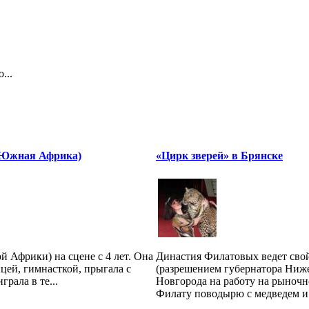
...
(Южная Африка)
«Цирк зверей» в Брянске
й Африки) на сцене с 4 лет. Она
Династия Филатовых ведет свой
цей, гимнасткой, прыгала с
(разрешением губернатора Ниж
грала в те...
Новгорода на работу на рыноч
Филату поводырю с медведем и 