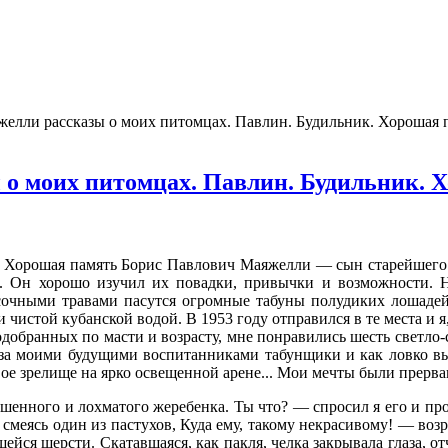
желли рассказы о моих питомцах. Павлин. Будильник. Хорошая 
 о моих питомцах. Павлин. Будильник. 
. Хорошая память Борис Павлович Маяжелли — сын старейшего 
й. Он хоро­шо изучил их повадки, при­вычки и возможности.
сочными травами пасутся огромные табуны полудиких лоша­дей
чистой кубанской водой. В 1953 году отправился в те места и я
добранных по масти и возрасту, мне понравились шесть светло-се
т за моими будущими воспитанниками табунщики и как ловко вы
вое зрелище на ярко освещенной арене... Мои мечты были прерва
рошенного и лохматого жере­бенка. Ты что? — спросил я его и про
 смеясь один из пастухов, Куда ему, такому некрасивому! — возр
ейся шерсти. Скатавшаяся, как пакля, челка за­крывала глаза, от