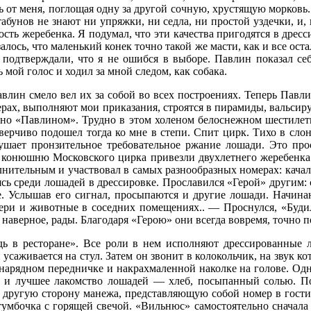
ь от меня, поглощая одну за другой сочную, хрустящую мор­ковь
абунов не знают ни упряжки, ни седла, ни простой уздечки, и, 
ть жеребенка. Я подумал, что эти качества пригодятся в дресси
лось, что маленький конек точно такой же масти, как и все ост
 под­тверждали, что я не ошибся в выборе. Павлин показал 
 мой голос и ходил за мной следом, как собака.
Павлин смело вел их за собой во всех построениях. Теперь Павл
ерах, выполняют мои при­казания, строятся в пирамиды, вальси
нно «Павлином». Трудно в этом холеном бело­снежном шестилетн
верчиво подошел тогда ко мне в степи. Спит цирк. Тихо в слоно
ушает пронзительное требовательное ржание ло­шади. Это пр
в конюшню Московского цирка привезли двухлетнего жеребенка 
нительным и участвовал в самых разно­образных номерах: качался 
сь среди ло­шадей в дрессировке. Прославился «Герой» другим:
е. Услышав его сигнал, просы­паются и другие лошади. Начина
ери и жи­вотные в соседних помещениях.. — Проснулся, «Буди
наверное, рады. Благодаря «Герою» они всегда вовремя, точно по
адь в ресторане». Все роли в нем исполняют дрессированные 
уса­живается на стул. Затем он звонит в коло­кольчик, на звук 
 нарядном передничке и накрахмаленной наколке на голове. Од
р и лучшее лакомство лошадей — хлеб, по­сыпанный солью. Пос
в другую сторону мане­жа, представляющую собой номер в го­с
мбочка с горящей свечой. «Вильнюс» са­мостоятельно сначала са