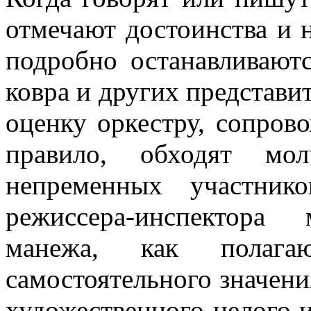
отме­чают достоинства и 
подробно оста­навливают
ковра и других представи­
оценку оркестру, сопров
правило, обходят мол
непременных участник
режиссера-инспектора 
манежа, как полага
самостоятельного значени
ху­дожественного целого 