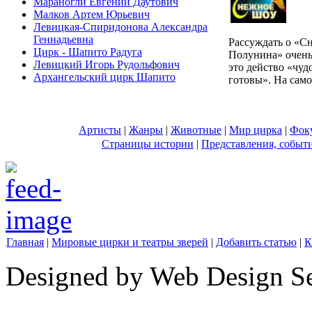
Мараногли Евгений Даутович
Малков Артем Юрьевич
Левицкая-Спиридонова Александра
Геннадьевна
Рассуждать о «С
Цирк - Шапито Радуга
Полунина» очень
Левицкий Игорь Рудольфович
это действо «чуд
Архангельский цирк Шапито
готовы». На само
Артисты
|
Жанры
|
Животные
|
Мир цирка
|
Фок
Страницы истории
|
Представления, событ
Главная
|
Мировые цирки и театры зверей
|
Добавить статью
|
К
Designed by Web Design Se