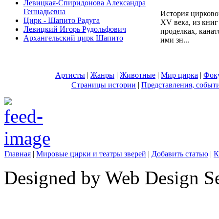
Левицкая-Спиридонова Александра
Геннадьевна
История цирковог
Цирк - Шапито Радуга
XV века, из книг
Левицкий Игорь Рудольфович
проделках, канат
Архангельский цирк Шапито
ими зн...
Артисты
|
Жанры
|
Животные
|
Мир цирка
|
Фок
Страницы истории
|
Представления, событ
Главная
|
Мировые цирки и театры зверей
|
Добавить статью
|
К
Designed by Web Design Se