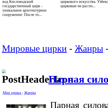
вод Кисловодский
циркового искусства. Узбек
государственный цирк -
цирковые не раз по...
уникальное архетектурное
сооружение. После то...
Мировые цирки
-
Жанры
-
Парная сило
Мир цирка
-
Жанры
Парная силов