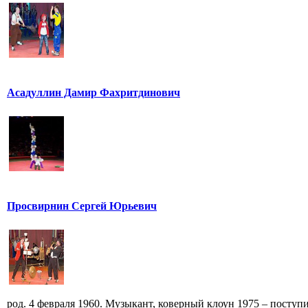
Асадуллин Дамир Фахритдинович
Просвирнин Сергей Юрьевич
род. 4 февраля 1960. Музыкант, коверный клоун 1975 – поступи