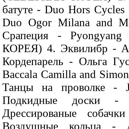
батуте - Duo Hors Cycle
Duo Ogor Milana and 
Срапеция - Pyongyang
КОРЕЯ) 4. Эквилибр - A
Кордепарель - Oльга Гу
Baccala Camilla and Si
Танцы на проволке - 
Подкидные доски - 
Дрессированые собачк
Воздушные кольца - A