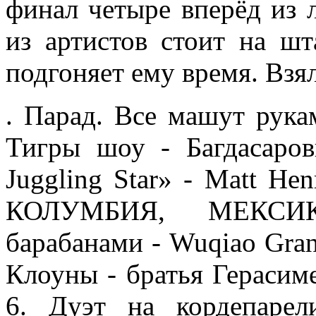
финал четыре вперёд из 
из артистов стоит на шт
подгоняет ему время. Взял
. Парад. Все машут рукам
Тигры шоу - Багдасаро
Juggling Star» - Matt He
КОЛУМБИЯ, МЕКСИК
барабанами - Wuqiao Gran
Клоуны - братья Гераси
6. Дуэт на кордепарел