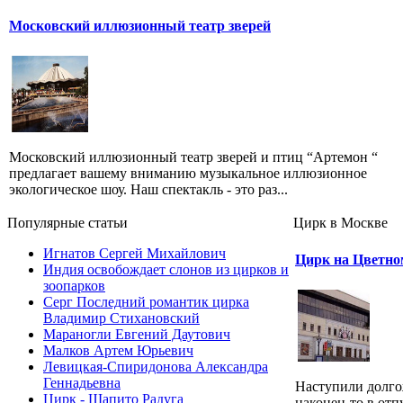
Московский иллюзионный театр зверей
Московский иллюзионный театр зверей и птиц “Артемон “
предлагает вашему вниманию музыкальное иллюзионное
экологическое шоу. Наш спектакль - это раз...
Популярные cтатьи
Цирк в Москве
Игнатов Сергей Михайлович
Цирк на Цветно
Индия освобождает слонов из цирков и
зоопарков
Серг Последний романтик цирка
Владимир Стихановский
Мараногли Евгений Даутович
Малков Артем Юрьевич
Левицкая-Спиридонова Александра
Геннадьевна
Наступили долг
Цирк - Шапито Радуга
наконец-то в отпу