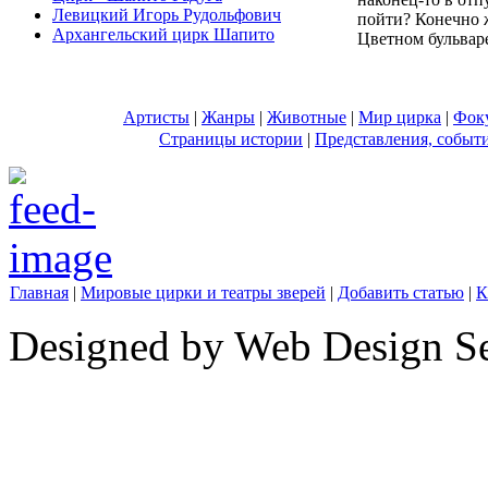
Левицкий Игорь Рудольфович
пойти? Конечно 
Архангельский цирк Шапито
Цветном бульваре!
Артисты
|
Жанры
|
Животные
|
Мир цирка
|
Фок
Страницы истории
|
Представления, событ
Главная
|
Мировые цирки и театры зверей
|
Добавить статью
|
К
Designed by Web Design Se