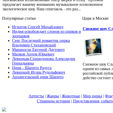
предлагает вашему вниманию музыкальное иллюзионное
экологическое шоу. Наш спектакль - это раз...
Популярные cтатьи
Цирк в Москве
Игнатов Сергей Михайлович
Снежное шоу С
Индия освобождает слонов из цирков и
зоопарков
Серг Последний романтик цирка
Владимир Стихановский
Мараногли Евгений Даутович
Малков Артем Юрьевич
Левицкая-Спиридонова Александра
Геннадьевна
Снежное шоу Сла
Цирк - Шапито Радуга
одним из самых 
Левицкий Игорь Рудольфович
российской публ
Архангельский цирк Шапито
действо состоит и
Артисты
|
Жанры
|
Животные
|
Мир цирка
|
Фок
Страницы истории
|
Представления, событ