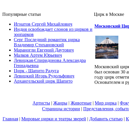
Популярные cтатьи
Цирк в Москве
Игнатов Сергей Михайлович
Московский Цир
Индия освобождает слонов из цирков и
зоопарков
Серг Последний романтик цирка
Владимир Стихановский
Мараногли Евгений Даутович
Малков Артем Юрьевич
Левицкая-Спиридонова Александра
Геннадьевна
Московский цирк
Цирк - Шапито Радуга
был основан 30 а
Левицкий Игорь Рудольфович
году цирк отмети
Архангельский цирк Шапито
Основателем и ру
Артисты
|
Жанры
|
Животные
|
Мир цирка
|
Фок
Страницы истории
|
Представления, событ
Главная
|
Мировые цирки и театры зверей
|
Добавить статью
|
К