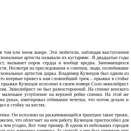
в том или ином жанре. Эти любители, наблюдая выступления
ссиональные артисты называли их кустарями . В двадцатые годы
рост, вызывает порок сердца и вообще вредна. Занимающихся
ств. Несмотря на преследования и гонения, люди, полюбившие
ссиональных артистов цирка. Владимир Кузнецов был одним из
ото впервые привез к нам сложнейший трюк – прыжки в стойке
ти прыжки Кузнецов исполнял в своем номере Соло-эквилибрист
там. Эквилибрист он был разносторонний. На спинке венского
 маленькое углубление на верхней рейке спинки. На этой же
на руках, имитировал отбивание чечетки, что потом делали и
дил в стойку на кистях.
стики. Он исполнял на раскачивающейся трапеции такие трюки,
яжелен, что облегчает на нем работу. Кузнецов приспособил для
а чем угодно. Вот тому пример. В одном из небольших городов
ице шла женщина-кореянка. За спиной у нее был привязан при