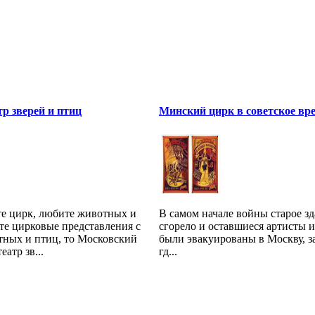
тр зверей и птиц
Минский цирк в советское вр
е цирк, любите животных и
В самом начале войны старое з
те цирковые представления с
сгорело и оставшиеся артисты 
тных и птиц, то Московский
были эвакуированы в Москву, з
атр зв...
гд...