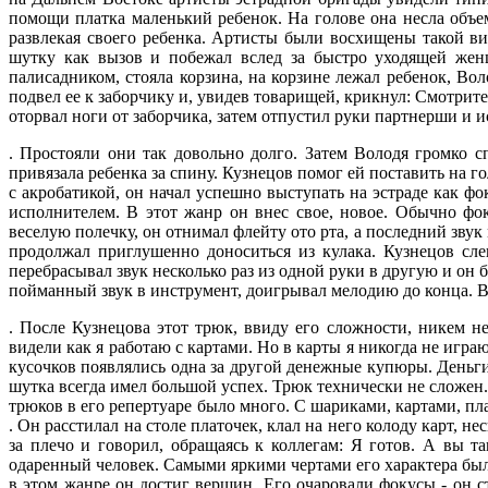
помощи платка маленький ребенок. На голове она несла объем
развлекая своего ребенка. Артисты были восхищены такой вир
шутку как вызов и побежал вслед за быстро уходящей женщ
палисадником, стояла корзина, на корзине лежал ребенок, Во
подвел ее к заборчику и, увидев товарищей, крикнул: Смотрите
оторвал ноги от заборчика, затем отпустил руки партнерши и 
. Простояли они так довольно долго. Затем Володя громко 
привязала ребенка за спину. Кузнецов помог ей поставить на г
с акробатикой, он начал успешно выступать на эстраде как ф
исполнителем. В этот жанр он внес свое, новое. Обычно ф
веселую полечку, он отнимал флейту ото рта, а последний зву
продолжал приглушенно доноситься из кулака. Кузнецов сле
перебрасывал звук несколько раз из одной руки в другую и он б
пойманный звук в инструмент, доигрывал мелодию до конца. 
. После Кузнецова этот трюк, ввиду его сложности, никем 
видели как я работаю с картами. Но в карты я никогда не играю
кусочков появлялись одна за другой денежные купюры. Деньги 
шутка всегда имел большой успех. Трюк технически не сложен.
трюков в его репертуаре было много. С шариками, картами, пл
. Он расстилал на столе платочек, клал на него колоду карт, н
за плечо и говорил, обращаясь к коллегам: Я готов. А вы 
одаренный человек. Самыми яркими чертами его характера были
в этом жанре он достиг вершин. Его очаровали фокусы - он с