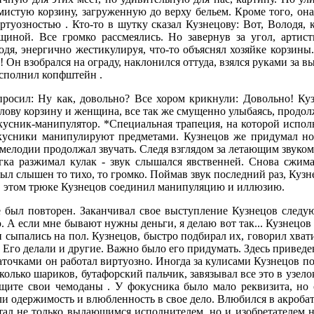
истую корзину, загруженную до верху бельем. Кроме того, она
туозностью . Кто-то в шутку сказал Кузнецову: Вот, Володя, 
иной. Все громко рассмеялись. Но завернув за угол, артист
лодя, энергично жестикулируя, что-то объяснял хозяйке корзины
! Он взобрался на ограду, наклонился оттуда, взялся руками за 
исполнил копфштейн .
спросил: Ну как, довольно? Все хором крикнули: Довольно! Ку
олову корзину и женщина, все так же смущенно улыбаясь, продол
окусник-манипулятор. *Специальная трапеция, на которой испол
окусники манипулируют предметами. Кузнецов же придумал нов
к мелодии продолжал звучать. Следя взглядом за летающим звуком
гка разжимал кулак - звук слышался явственней. Снова сжимал
ыл слышен то тихо, то громко. Поймав звук последний раз, Кузне
В этом трюке Кузнецов соединил манипуляцию и иллюзию.
не был повторен. Заканчивал свое выступление Кузнецов следу
. А если мне бывают нужны деньги, я делаю вот так... Кузнецов 
сыпались на пол. Кузнецов, быстро подбирал их, говорил хвати
 Его делали и другие. Важно было его придумать. Здесь привед
аточками он работал виртуозно. Иногда за кулисами Кузнецов по
есколько шариков, бутафорский пальчик, завязывал все это в узел
тащите свои чемоданы . У фокусника было мало реквизита, но 
 одержимость и влюбленность в свое дело. Влюбился в акробати
тал не только выдающимся исполнителем, но и изобретателем н