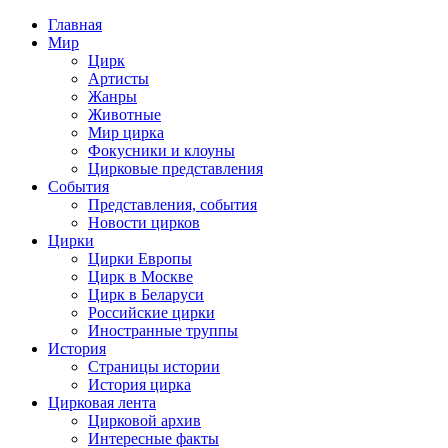
Главная
Мир
Цирк
Артисты
Жанры
Животные
Мир цирка
Фокусники и клоуны
Цирковые представления
События
Представления, события
Новости цирков
Цирки
Цирки Европы
Цирк в Москве
Цирк в Беларуси
Российские цирки
Иностранные труппы
История
Страницы истории
История цирка
Цирковая лента
Цирковой архив
Интересные факты