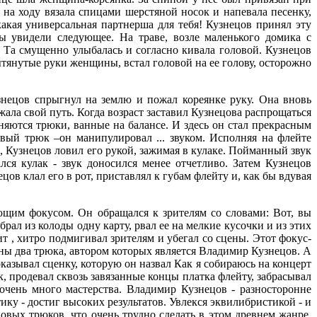
 на ходу вязала спицами шерстяной носок и напевала песенку,
какая универсальная партнерша для тебя! Кузнецов принял эту
ы увидели следующее. На траве, возле маленького домика с
. Та смущенно улыбалась и согласно кивала головой. Кузнецов
вытянутые руки женщины, встал головой на ее голову, осторожно
знецов спрыгнул на землю и пожал кореянке руку. Она вновь
жала свой путь. Когда возраст заставил Кузнецова распрощаться
няются трюки, ванные на балансе. И здесь он стал прекрасным
ый трюк –он манипулировал ... звуком. Исполняя на флейте
, Кузнецов ловил его рукой, зажимая в кулаке. Пойманный звук
ся кулак - звук доносился менее отчетливо. Затем Кузнецов
цов клал его в рот, приставлял к губам флейту и, как бы вдувая
ющим фокусом. Он обращался к зрителям со словами: Вот, вы
брал из колоды одну карту, рвал ее на мелкие кусочки и из этих
т , хитро подмигивал зрителям и убегал со сцены. Этот фокус-
ены два трюка, автором которых является Владимир Кузнецов. А
казывал сценку, которую он назвал Как я собираюсь на концерт
ок, продевал сквозь завязанные концы платка флейту, забрасывал
очень много мастерства. Владимир Кузнецов - разносторонне
ку - достиг высоких результатов. Увлекся эквилибристикой - и
овых трюков, что очень трудно сделать в этом древнем жанре.