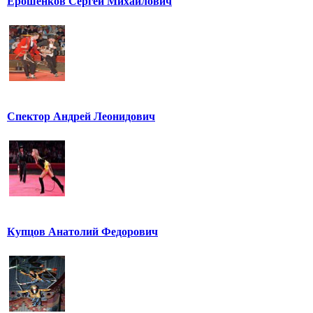
Ерошенков Сергей Михайлович
Спектор Андрей Леонидович
Купцов Анатолий Федорович