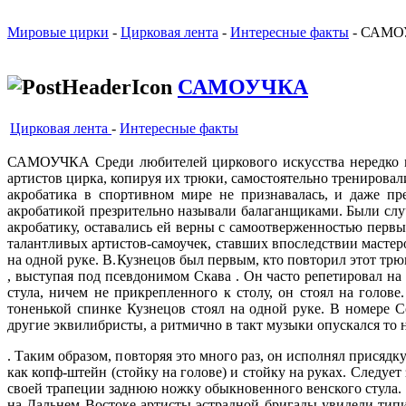
Мировые цирки
-
Цирковая лента
-
Интересные факты
- САМО
САМОУЧКА
Цирковая лента
-
Интересные факты
САМОУЧКА Среди любителей циркового искусства нередко мо
артистов цирка, копируя их трюки, самостоятельно тренировал
акробатика в спортивном мире не признавалась, и даже пре
акробатикой презрительно называли балаганщиками. Были слу
акробатику, оставались ей верны с самоотверженностью перв
талантливых артистов-самоучек, ставших впоследствии масте
на одной руке. В.Кузнецов был первым, кто повторил этот тр
, выступая под псевдонимом Скава . Он часто репетировал н
стула, ничем не прикрепленного к столу, он стоял на голо
тоненькой спинке Кузнецов стоял на одной руке. В номере С
другие эквилибристы, а ритмично в такт музыки опускался то на
. Таким образом, повторяя это много раз, он исполнял прися
как копф-штейн (стойку на голове) и стойку на руках. Следует
своей трапеции заднюю ножку обыкновенного венского стула. 
на Дальнем Востоке артисты эстрадной бригады увидели типи