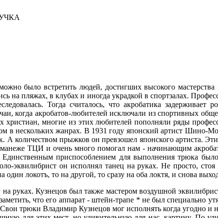
УЧКА
жно было встретить людей, достигших высокого мастерства 
ись на пляжах, в клубах и иногда украдкой в спортзалах. Профе
следовалась. Тогда считалось, что акробатика задерживает 
чаи, когда акробатов-любителей исключали из спортивных обще
ых христиан, многие из этих любителей пополняли ряды профе
ром в нескольких жанрах. В 1931 году японский артист Шино-М
юк. А количеством прыжков он превзошел японского артиста. Э
а манеже ТЦИ и очень много помогал нам - начинающим акроба
ве. Единственным приспособлением для выполнения трюка было
оло-эквилибрист он исполнял танец на руках. Не просто, стоя 
 один локотъ, то на другой, то сразу на оба локтя, и снова выхо
дку на руках. Кузнецов был также мастером воздушной эквилибри
 заметить, что его аппарат - штейн-трапе * не был специально ут
Свои трюки Владимир Кузнецов мог исполнять когда угодно и н
чную для этих мест, но удивительную для нас, картину. По ул