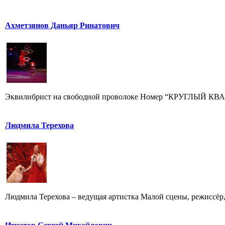
Ахметзянов Даньяр Ринатович
Эквилибрист на свободной проволоке Номер “КРУГЛЫЙ КВАДР
Людмила Терехова
Людмила Терехова – ведущая артистка Малой сцены, режиссёр, 