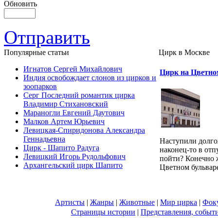
Обновить
Отправить
Популярные cтатьи
Цирк в Москве
Игнатов Сергей Михайлович
Цирк на Цветно
Индия освобождает слонов из цирков и
зоопарков
Серг Последний романтик цирка
Владимир Стихановский
Мараногли Евгений Даутович
Малков Артем Юрьевич
Левицкая-Спиридонова Александра
Геннадьевна
Наступили долг
Цирк - Шапито Радуга
наконец-то в отпу
Левицкий Игорь Рудольфович
пойти? Конечно 
Архангельский цирк Шапито
Цветном бульваре!
Артисты
|
Жанры
|
Животные
|
Мир цирка
|
Фок
Страницы истории
|
Представления, событ