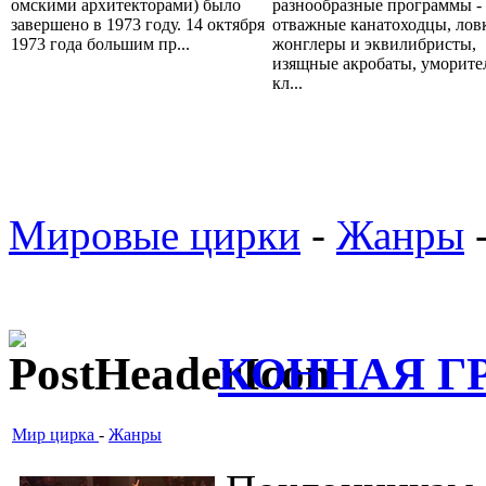
омскими архитекторами) было
разнообразные программы - 
завершено в 1973 году. 14 октября
отважные канатоходцы, лов
1973 года большим пр...
жонглеры и эквилибристы,
изящные акробаты, уморите
кл...
Мировые цирки
-
Жанры
КОННАЯ Г
Мир цирка
-
Жанры