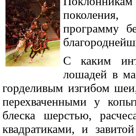
Поклонникам
поколения,
программу б
благороднейш
С каким инт
лошадей в ма
горделивым изгибом шеи
перехваченными у копы
блеска шерстью, расче
квадратиками, и завито