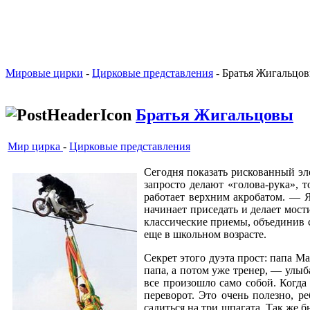
Мировые цирки
-
Цирковые представления
- Братья Жигальцо
Братья Жигальцовы
Мир цирка
-
Цирковые представления
Сегодня показать рискованный эле
запросто делают «голова-рука», 
работает верхним акробатом. — Я
начинает приседать и делает мост
классические приемы, объединив 
еще в школьном возрасте.
Секрет этого дуэта прост: папа М
папа, а потом уже тренер, — улы
все произошло само собой. Когда
переворот. Это очень полезно, ре
садиться на три шпагата. Так же 