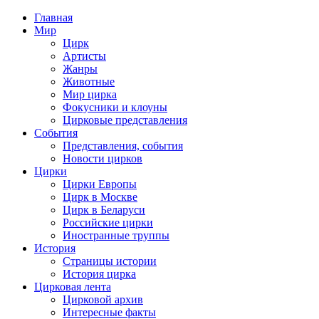
Главная
Мир
Цирк
Артисты
Жанры
Животные
Мир цирка
Фокусники и клоуны
Цирковые представления
События
Представления, события
Новости цирков
Цирки
Цирки Европы
Цирк в Москве
Цирк в Беларуси
Российские цирки
Иностранные труппы
История
Страницы истории
История цирка
Цирковая лента
Цирковой архив
Интересные факты