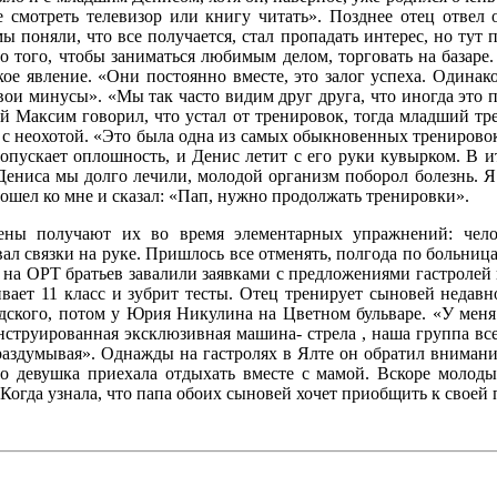
е смотреть телевизор или книгу читать». Позднее отец отвел
ы поняли, что все получается, стал пропадать интерес, но тут
 того, чтобы заниматься любимым делом, торговать на базаре. 
кое явление. «Они постоянно вместе, это залог успеха. Одинак
свои минусы». «Мы так часто видим друг друга, что иногда это 
ий Максим говорил, что устал от тренировок, тогда младший тр
ют с неохотой. «Это была одна из самых обыкновенных трениро
опускает оплошность, и Денис летит с его руки кувырком. В 
Дениса мы долго лечили, молодой организм поборол болезнь. Я 
дошел ко мне и сказал: «Пап, нужно продолжать тренировки».
мены получают их во время элементарных упражнений: чел
ал связки на руке. Пришлось все отменять, полгода по больница
на ОРТ братьев завалили заявками с предложениями гастролей 
ивает 11 класс и зубрит тесты. Отец тренирует сыновей неда
дского, потом у Юрия Никулина на Цветном бульваре. «У меня 
нструированная эксклюзивная машина- стрела , наша группа все 
 раздумывая». Однажды на гастролях в Ялте он обратил внимание
что девушка приехала отдыхать вместе с мамой. Вскоре молод
 Когда узнала, что папа обоих сыновей хочет приобщить к своей 