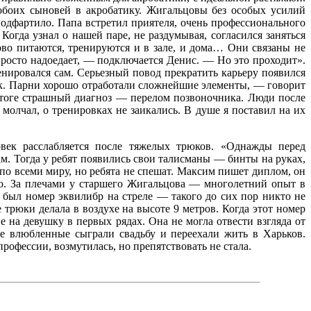
 обоих сыновей в акробатику. Жигальцовы без особых усилий
 подфартило. Папа встретил приятеля, очень профессионального
Когда узнал о нашей паре, не раздумывая, согласился заняться
ово питаются, тренируются и в зале, и дома… Они связаны не
просто надоедает, — подключается Денис. — Но это проходит».
енировался сам. Серьезный повод прекратить карьеру появился
вок. Парни хорошо отработали сложнейшие элементы, — говорит
итоге страшный диагноз — перелом позвоночника. Люди после
молчал, о тренировках не заикались. В душе я поставил на их
овек расслабляется после тяжелых трюков. «Однажды перед
м. Тогда у ребят появились свои талисманы — бинты на руках,
по всеми миру, но ребята не спешат. Максим пишет диплом, он
вно. За плечами у старшего Жигальцова — многолетний опыт в
был номер эквилибр на стреле — такого до сих пор никто не
трюки делала в воздухе на высоте 9 метров. Когда этот номер
 на девушку в первых рядах. Она не могла отвести взгляда от
ые влюбленные сыграли свадьбу и переехали жить в Харьков.
профессии, возмутилась, но препятствовать не стала.