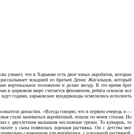
лы узнают, что в Харькове есть двое юных акробатов, которые
 рассказывает младший из братьев Денис Жигальцов, который
маю вертикальное положение и делаю звезду. В это время брат
вчан в цирковом мире считается феноменом, ребята освоили все
ы идут годами, харьковские вундеркинды осмелились исполнить
должатели династии. «Всегда говорю, что в первую очередь я —
овья стали заниматься акробатикой, пошли по моим стопам. Но
делал с двухлетним малышом несложные трюки. То кувырок, то
ультате у сына появилась хорошая растяжка. Он с детства мог
ь правильно сложенным для акробатики, с идеальной растяжкой.