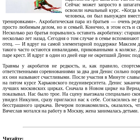
Сейчас может запросто в шпагат
освоили начальный курс. «Когда м
человека, он был вынужден вместо
тренировками». Акробатическая пара из братьев — очень ред
просто любимым делом, но и семьей. Конечно, в этом есть и 
Несколько раз братья порывались оставить акробатику: старш
несколько лет назад. Сегодня о том случае в семье вспомина
отец. — И вдруг на самой элементарной поддержке Максим д
такого часто остаются инвалидами, прикованными к коляске. 
паре крест. И вдруг в один из дней еще не окрепший Денис по
Травмы у акробатов не редкость, и, как правило, спортс
ответственными соревнованиями за два дня Денис сильно порв
их они называют счастливыми. После участия в Минуте славы 
на пятом курсе Харьковского педуниверситета. Денис заканч
лучших московских цирках. Сначала в Новом цирке на Верна
показывал. Нас было трое. На сцену выезжала специально ско
увидел Никулин, сразу пригласил нас к себе. Согласились не
бесстрашного циркача. Вечером познакомились, оказалось, 
Вячеслав мотался на работу в Москву, жена занималась детьми.
Читайте: