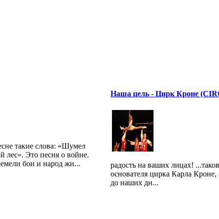
Наша цель - Цирк Кроне (CI
есне такие слова: «Шумел
й лес». Это песня о войне.
емели бои и народ жи...
радость на ваших лицах! ...тако
основателя цирка Карла Кроне,
до наших дн...