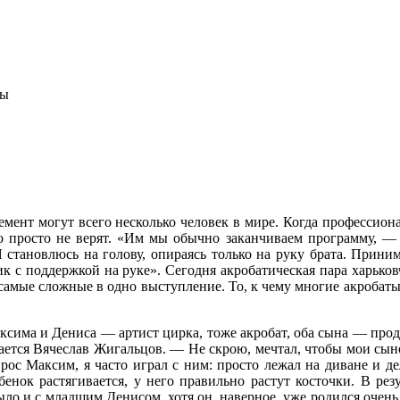
вы
мент могут всего несколько человек в мире. Когда профессиона
то просто не верят. «Им мы обычно заканчиваем программу, —
 становлюсь на голову, опираясь только на руку брата. Прини
ик с поддержкой на руке». Сегодня акробатическая пара харько
самые сложные в одно выступление. То, к чему многие акробат
аксима и Дениса — артист цирка, тоже акробат, оба сына — про
бается Вячеслав Жигальцов. — Не скрою, мечтал, чтобы мои сын
 рос Максим, я часто играл с ним: просто лежал на диване и 
бенок растягивается, у него правильно растут косточки. В рез
было и с младшим Денисом, хотя он, наверное, уже родился очен