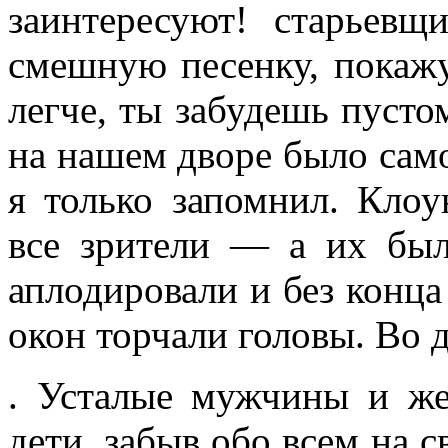
заинтересу­ют! старьев­
смешную пе­сенку, покажу
легче, ты забудешь пусто
на нашем дворе было само
я только за­помнил. Кло
все зрители — а их был
аплодировали и без конца
окон торча­ли головы. Во 
. Усталые мужчины и же
дети, забыв обо всем на св