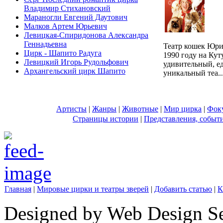
Владимир Стихановский
Мараногли Евгений Даутович
Малков Артем Юрьевич
Левицкая-Спиридонова Александра
Геннадьевна
Театр кошек Юри
Цирк - Шапито Радуга
1990 году на Кут
Левицкий Игорь Рудольфович
удивительный, е
Архангельский цирк Шапито
уникальный теа..
Артисты
|
Жанры
|
Животные
|
Мир цирка
|
Фок
Страницы истории
|
Представления, событ
Главная
|
Мировые цирки и театры зверей
|
Добавить статью
|
К
Designed by Web Design Se