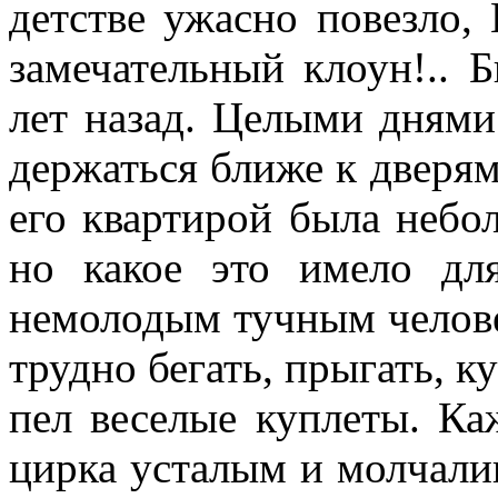
детстве ужасно повезло,
замечатель­ный клоун!.. 
лет назад. Целыми днями 
держаться ближе к дверям
его кварти­рой была небо
но какое это имело дл
немолодым тучным чело­в
трудно бегать, прыгать, к
пел веселые куплеты. Ка
цирка усталым и молча­ли