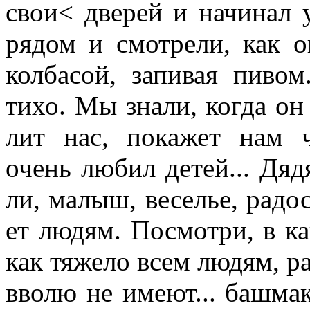
свои< дверей и начинал у
рядом и смотрели, как о
колбасой, запивая пиво
тихо. Мы зна­ли, когда он
лит нас, покажет нам ч
очень любил детей... Дяд
ли, малыш, ве­селье, радо
ет людям. Посмотри, в к
как тяжело всем лю­дям, ра
вво­лю не имеют... башма