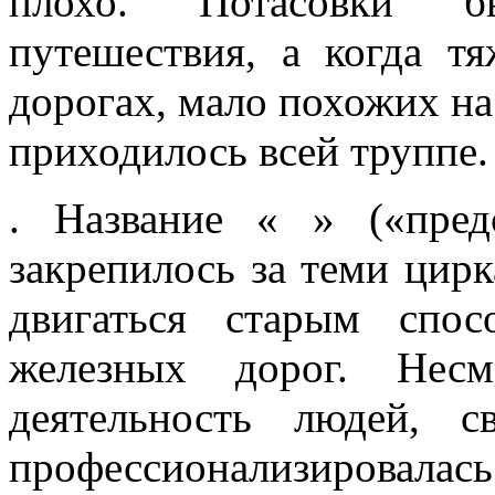
плохо. Потасовки б
путешествия, а когда т
дорогах, мало похожих на
приходилось всей труппе.
. Название « » («представления в грязи») надолго закрепилось за теми цирками, которые продолжали пере двигаться старым способом даже после появления железных дорог. Несмотря на тяжелые условия, деятельность людей, связанных с цирком, быстро профессионализировалась. Этого требовала жизнь в Новом Свете - царстве бизнеса. Идя по стопам своего земляка Хачалии Бейли, уроженцы округа Сомерс Джон Джун, Иеремия Крейн, Калеб С. Ангевин, Льюис В. Титус объединились в первый цирковой синдикат. Они купили Зоологический институт и превратили его из маленького бродячего зверинца в гигантское заведение; расположилось оно в Нью-йорке, на Бауэри. Здесь можно было увидеть самых разных хищников, неизменных слонов и поразительного единорога, в роли которого выступал, разумеется, обыкновенный носорог. Зоологический институт как бы получил монополию на демонстрацию диких животных, и большая часть бродячих зверинцев страны оказалась у него в руках. Поскольку для привлечения публики недостаточно было просто выставлять напоказ хищников, институт обратился к услугам молодого укротителя Исаака А. Ван Амбурга. Этот двадцатидвухлетний метис завоевал известность, выступив в 1833 году на сцене театра «Ричмонд Хилл» со смешанной группой хищников. Гвоздем программы была «психическая атака» на льва: несчастное животное, ни кому не желавшее зла, жалось к прутьям клетки под «властным взглядом» человека. Слава Ван Амбурга стала всемирной; мы уже встречались с ним во Франции и в Англии, где он привел в трепет королеву Викторию. Он показал вместе льва и ягненка и даже вошел в клетку в сопровождении ребенка, чтобы «явить во всем блеске триумф веры над диким зверем»! Ван Амбург умер в 1865 году, нажив значительное состояние и прославив свое имя, которое до 1908 года сияло над входом одного из цирков. Вскоре дирекция Зоологического института присоединила к своему зверинцу передвижной цирк. Акционерная компания, управляющая институтом, носила название Синдиката Северного Салема, или «Партии плоской стопы» ( ) прозвище это было дано ей после того, как один из членов Синдиката высказал свое кредо: Мы возьмемся за дело решительно и будем играть в Нью-Йорке. «Партия плоской стопы» постепенно взяла под свой контроль все передвижные цирки Соединенных Штатов. Как только какой-нибудь из них разорялся, она немедленно покупала его оборудование и животных и пускала их в ход. Каждому цирку был выделен район действия и дан порядковый номер. Эта превосходная организация вызвала зависть у финансистов, и они начали вкладывать деньги в цирк, как в хлопковые плантации или золотые прииски. Нат Б. Хоуз, Аарон Тернер и многие другие также вошли в состав синдиката, поскольку действовать вне его было уже невозможно. Экономический кризис 1837 года поколебал господство «Партии плоской стопы», и те ее члены, которые были способны вести дела дальше, объединились в новые синдикаты. Однако постепенно Синдикат Северного Салема снова стал прибирать американские цирки к рукам и в результате целиком подчинил их своей власти; он вершил судьбами заокеанского циркового искусства до 1880 года. Среди пионеров американского цирка выделяется фигура здоровяка Джона Робинсона. Он родился в 1802 году в Теннесси; в шестьдесят лет он все еще продолжал разъезжать по стране. Карьера его началась с того, что он без чьей бы то ни было помощи подавил бунт труппы, в которой служил. Джон Робинсон был истинным атлетом, его отличали стойкий характер и непреодолимая страсть к приключениям. Говорят, что он начал свои странствия в 1825 году, но более правдоподобно, что свой первый цирк он открыл лет на пятнадцать позже. Цирк этот был замечателен по своему размаху в один из фургонов были впряжены сорок две лошади; такой упряжкой мог похвастаться лишь Цирк Сполдинга и Роджерса. Джон Робинсон бывал даже на озере Эри, где вступал в стычки с индейцами, не баловавшими его своей благосклонностью: в жизни Цирка Джона Робинсона не было недостатка в сюрпризах! Во время войны между Севером и Югом Робинсон много ездил по южным штатам, что впоследствии обеспечило ему огромную популярность среди южан. Старина Джон Робинсон, как звали его в конце жизни, умер в 1888 году, но цирк его продолжал разъезжать по стране до 1911 года, а потом перешел в другие руки и окончил свой долгий путь в 1930 году, будучи уже под контролем братьев Ринглингов. Другая легендарная личность Гилберт Р. Сполдинг, по прозвищу Док Сполдинг, аптекарь из окрестностей Олбэни, штат Нью-Йорк. Он родился в 1812 году; артистическую карьеру начал в 1843 году и внес в цирковое искусство большой вклад. Он изобрел « » дополнительн