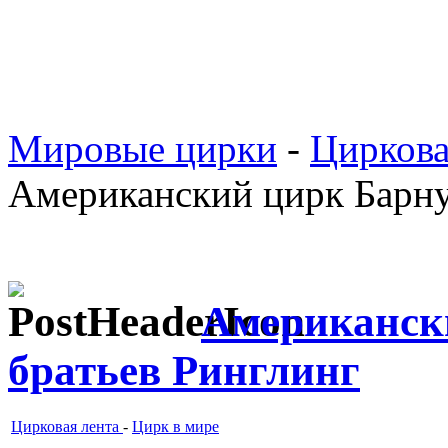
Мировые цирки
-
Циркова
Американский цирк Барну
Американск
братьев Ринглинг
Цирковая лента
-
Цирк в мире