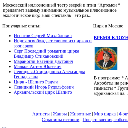
Московский иллюзионный театр зверей и птиц “Артемон “
предлагает вашему вниманию музыкальное иллюзионное
экологическое шоу. Наш спектакль - это раз...
Популярные cтатьи
Цирк в Москве
Игнатов Сергей Михайлович
ВРЕМЯ КЛОУ
Индия освобождает слонов из цирков и
зоопарков
Серг Последний романтик цирка
Владимир Стихановский
Мараногли Евгений Даутович
Малков Артем Юрьевич
Левицкая-Спиридонова Александра
Геннадьевна
В программе: * А
Цирк - Шапито Радуга
Акробаты на рен
Левицкий Игорь Рудольфович
гимнасты * Груп
Архангельский цирк Шапито
африканская па...
Артисты
|
Жанры
|
Животные
|
Мир цирка
|
Фок
Страницы истории
|
Представления, событ