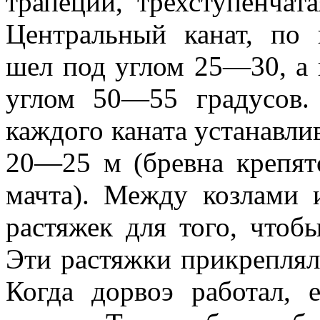
трапеции, трехступенчат
Центральный канат, по 
шел под углом 25—30, а 
углом 50—55 гра­дусов.
каждого каната устанавли
20—25 м (бревна крепят
мачта). Между козла­ми 
растя­жек для того, чтоб
Эти растяжки прикреплял
Когда дорвоэ ра­ботал,