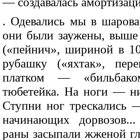
— создавалась амортизаци
. Одевались мы в шарова
они были заужены, выше 
(«пейнич», шириной в 1
рубашку («яхтак», пе
платком — «бильбаком
тюбетейка. На ноги — нич
Ступни ног трескались —
начинающих дорвозов...
раны засыпали жженой гли