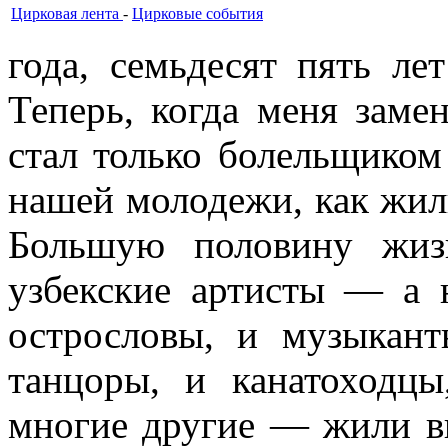
Цирковая лента
-
Цирковые события
года, семьдесят пять ле
Теперь, когда меня заме
стал только бо­лельщиком
нашей молодежи, как жил
Большую половину жиз
узбекские артисты — а 
острословы, и музы­кан
танцоры, и канатоходц
многие другие — жили вн