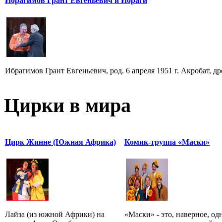
Ибрагимов Грант Евгеньевич и Ибраги
Ибрагимов Грант Евгеньевич, род. 6 апреля 1951 г. Акробат, 
Цирки в мира
Цирк Жинне (Южная Африка)
Комик-труппа «Маски»
Лайза (из южной Африки) на
«Маски» - это, наверное, од