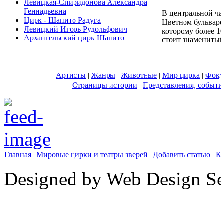
Левицкая-Спиридонова Александра
Геннадьевна
В центральной ч
Цирк - Шапито Радуга
Цветном бульвар
Левицкий Игорь Рудольфович
которому более 1
Архангельский цирк Шапито
стоит знаменитый
Артисты
|
Жанры
|
Животные
|
Мир цирка
|
Фок
Страницы истории
|
Представления, событ
Главная
|
Мировые цирки и театры зверей
|
Добавить статью
|
К
Designed by Web Design Se