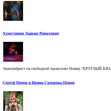
Ахметзянов Даньяр Ринатович
Эквилибрист на свободной проволоке Номер “КРУГЛЫЙ КВАДР
Сергей Попов и Ирина Сидорова-Попов