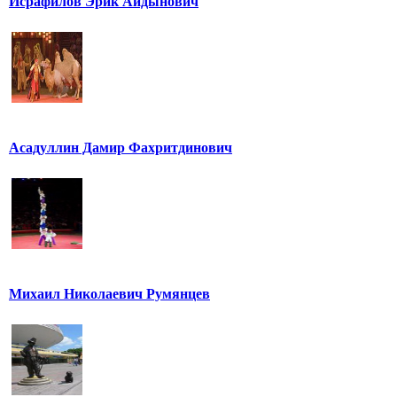
Исрафилов Эрик Айдынович
Асадуллин Дамир Фахритдинович
Михаил Николаевич Румянцев