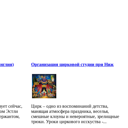
Англия)
Организация цирковой студии при Ниж
ует сейчас,
Цирк – одно из воспоминаний детства,
ом Эстли
манящая атмосфера праздника, веселья,
сержантом,
смешные клоуны и невероятные, зрелищные
трюки. Уроки циркового исскуства -...