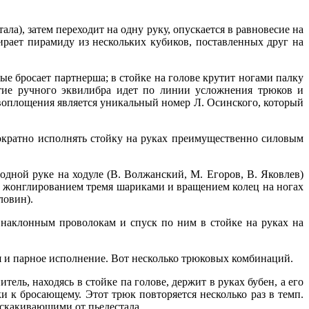
ла), затем переходит на одну руку, опускается в равновесие на
бирает пирамиду из нескольких кубиков, поставленных друг на
ые бросает партнерша; в стойке на голове крутит ногами палку
тие ручного эквилибра идет по линии усложнения трюков и
воплощения является уникальный номер Л. Осинского, который
гократно исполнять стойку на руках преимущественно силовым
ной руке на ходуле (В. Волжанский, М. Егоров, В. Яковлев)
ым жонглированием тремя шариками и вращением колец на ногах
ловин).
м наклонным проволокам и спуск по ним в стойке на руках на
 и парное исполнение. Вот несколько трюковых комбинаций.
ель, находясь в стойке па голове, держит в руках бубен, а его
ки к бросающему. Этот трюк повторяется несколько раз в темп.
тскакивающими от пьедестала..