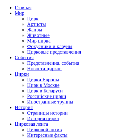
Главная
Мир
Цирк
Артисты
Жанры
Животные
Мир цирка
Фокусники и клоуны
Цирковые представления
События
Представления, события
Новости цирков
Цирки
Цирки Европы
Цирк в Москве
Цирк в Беларуси
Российские цирки
Иностранные труппы
История
Страницы истории
История цирка
Цирковая лента
Цирковой архив
Интересные факты