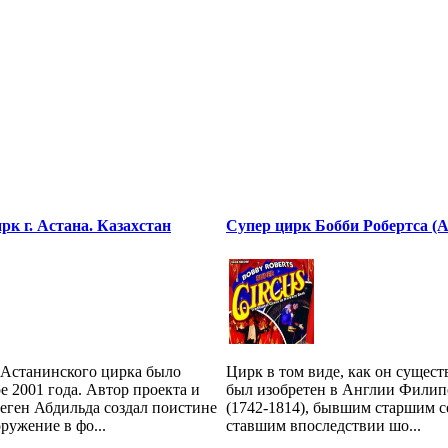
к г. Астана. Казахстан
Супер цирк Бобби Робертса (
 Астанинского цирка было
Цирк в том виде, как он существ
ре 2001 года. Автор проекта и
был изобретен в Англии Филип
еген Абдильда создал поистине
(1742-1814), бывшим старшим 
ружение в фо...
ставшим впоследствии шо...