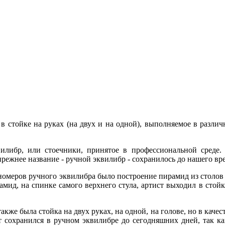
 в стойке на руках (на двух и на одной), выполняемое в разли
илибр, или стоечники, принятое в профессиональной среде.
 прежнее название - ручной эквилибр - сохранилось до нашего вр
омеров ручного эквилибра было построение пирамид из столов и
мид, на спинке самого верхнего стула, артист выходил в стой
кже была стойка на двух руках, на одной, на голове, но в качест
зит сохранился в ручном эквилибре до сегодняшних дней, так 