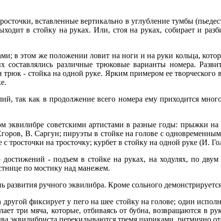
тросточки, вставленные вертикально в углубление тумбы (пьедеста
ыходит в стойку на руках. Или, стоя на руках, собирает и раз
ами; в этом же положении ловит на ноги и на руки кольца, котор
х составлялись различные трюковые варианты номера. Разви
 трюк - стойка на одной руке. Ярким примером ее творческого 
е.
лий, так как в продолжение всего номера ему приходится мно
 эквилибре советскими артистами в разные годы: прыжки на од
 Егоров, В. Саргун; пируэты в стойке на голове с одновременн
 с тросточки на тросточку; курбет в стойку на одной руке (И. Го
 достижений - подъем в стойке на руках, на ходулях, по дву
стнице по мостику над манежем.
ь развития ручного эквилибра. Кроме сольного демонстрируется
 другой фиксирует у пего на шее стойку на голове; один исполнит
лает три мяча, которые, отбиваясь от бубна, возвращаются в ру
, два эквилибриста перекидываются тремя шариками, ритмично о