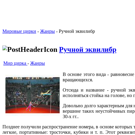
Мировые цирки
-
Жанры
- Ручной эквилибр
Ручной эквилибр
Мир цирка
-
Жанры
В основе этого вида - равновесие
вращающихся.
Отсюда и название - ручной экв
исполняться стойка на голове, но
Довольно долго характерным для н
вершине таких неустойчивых пира
30-х гг..
Позднее получили распространение номера, в основе которых та
легкие, портативные: тросточки, кубики и т. п. Этот рекви