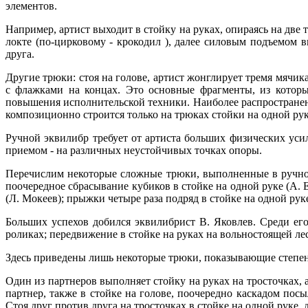
элементов.
Например, артист выходит в стойку на руках, опираясь на две 
локте (по-цирковому - крокодил ), далее силовым подъемом в
друга.
Другие трюки: стоя на голове, артист жонглирует тремя мячик
с флажками на концах. Это основные фрагменты, из которы
повышения исполнительской техники. Наиболее распространен
композиционно строится только на трюках стойки на одной рук
Ручной эквилибр требует от артиста больших физических уси
приемом - на различных неустойчивых точках опоры.
Перечислим некоторые сложные трюки, выполненные в ручном
поочередное сбрасывание кубиков в стойке на одной руке (А.
(Л. Мокеев); прыжки четыре раза подряд в стойке на одной руке
Больших успехов добился эквилибрист В. Яковлев. Среди его
роликах; передвижение в стойке на руках на вольностоящей ле
Здесь приведены лишь некоторые трюки, показывающие степен
Один из партнеров выполняет стойку на руках на тросточках, а
партнер, также в стойке на голове, поочередно каскадом посы
Стоя друг против друга на тросточках в стойке на одной руке