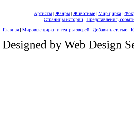
Артисты
|
Жанры
|
Животные
|
Мир цирка
|
Фок
Страницы истории
|
Представления, событ
Главная
|
Мировые цирки и театры зверей
|
Добавить статью
|
К
Designed by Web Design Se