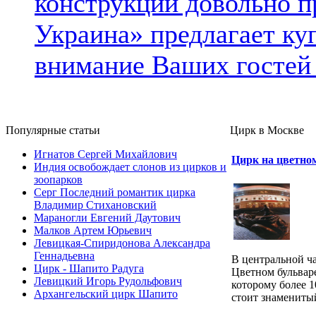
конструкции довольно п
Украина» предлагает куп
внимание Ваших гостей
Популярные cтатьи
Цирк в Москве
Игнатов Сергей Михайлович
Цирк на цветно
Индия освобождает слонов из цирков и
зоопарков
Серг Последний романтик цирка
Владимир Стихановский
Мараногли Евгений Даутович
Малков Артем Юрьевич
Левицкая-Спиридонова Александра
Геннадьевна
В центральной ч
Цирк - Шапито Радуга
Цветном бульвар
Левицкий Игорь Рудольфович
которому более 1
Архангельский цирк Шапито
стоит знаменитый