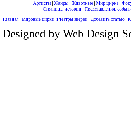
Артисты
|
Жанры
|
Животные
|
Мир цирка
|
Фок
Страницы истории
|
Представления, событ
Главная
|
Мировые цирки и театры зверей
|
Добавить статью
|
К
Designed by Web Design Se