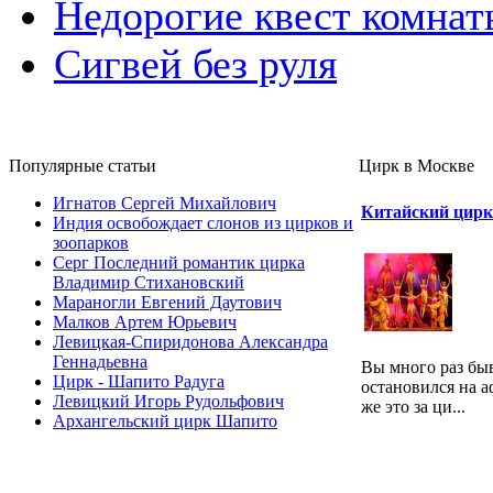
Недорогие квест комнат
Сигвей без руля
Популярные cтатьи
Цирк в Москве
Игнатов Сергей Михайлович
Китайский цирк
Индия освобождает слонов из цирков и
зоопарков
Серг Последний романтик цирка
Владимир Стихановский
Мараногли Евгений Даутович
Малков Артем Юрьевич
Левицкая-Спиридонова Александра
Геннадьевна
Вы много раз быв
Цирк - Шапито Радуга
остановился на 
Левицкий Игорь Рудольфович
же это за ци...
Архангельский цирк Шапито