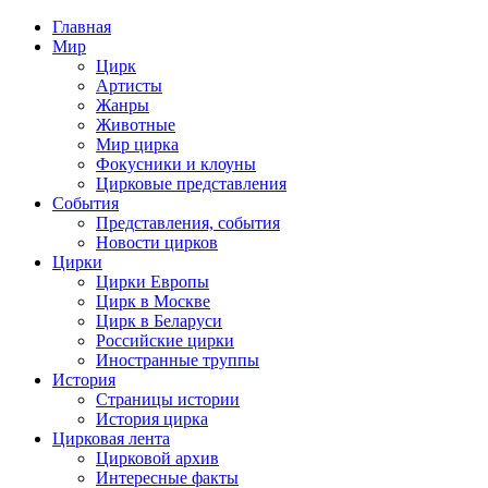
Главная
Мир
Цирк
Артисты
Жанры
Животные
Мир цирка
Фокусники и клоуны
Цирковые представления
События
Представления, события
Новости цирков
Цирки
Цирки Европы
Цирк в Москве
Цирк в Беларуси
Российские цирки
Иностранные труппы
История
Страницы истории
История цирка
Цирковая лента
Цирковой архив
Интересные факты