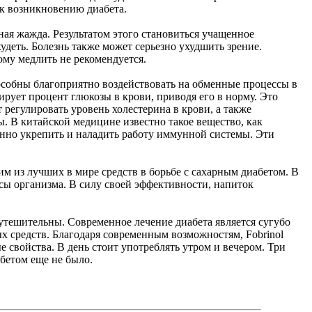
и к возникновению диабета.
ная жажда. Результатом этого становиться учащенное
удеть. Болезнь также может серьезно ухудшить зрение.
ому медлить не рекомендуется.
пособны благоприятно воздействовать на обменные процессы в
ирует процент глюкозы в крови, приводя его в норму. Это
 регулировать уровень холестерина в крови, а также
ы. В китайской медицине известно такое вещество, как
енно укрепить и наладить работу иммунной системы. Эти
им из лучших в мире средств в борьбе с сахарным диабетом. В
сы организма. В силу своей эффективности, напиток
еутешительны. Современное лечение диабета является сугубо
х средств. Благодаря современным возможностям, Fobrinol
 свойства. В день стоит употреблять утром и вечером. Три
бетом еще не было.