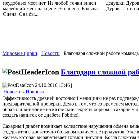
неудобных мест нет. Из любой точки виден
дедушки Дурова
малейший жест на сцене. Это и есть Большая
Дурова - эти наз
Сцена. Она бы...
Мировые цирки
-
Новости
- Благодаря сложной работе команды
Благодаря сложной раб
24.10.2016 13:46 |
Новости
-
Новости
Эффективность древней восточной медицины не раз подтвержд
предварительной проверки. Дело в том, что со временем метод
обратили внимание на китайские секреты борьбы с сахарным д
создать напиток от диабета Fobrinol.
Сахарный диабет возникает вследствие нарушения обмена вещес
содержится в достаточно большом количестве продуктов. Уже в
железа, которая вырабатывает гормон инсулин. Когда глюкозы в