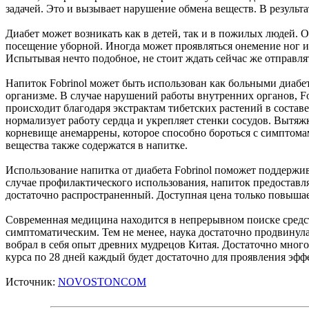
задачей. Это и вызывает нарушение обмена веществ. В результа
Диабет может возникать как в детей, так и в пожилых людей. 
посещение уборной. Иногда может проявляться онемение ног ил
Испытывая нечто подобное, не стоит ждать сейчас же отправлят
Напиток Fobrinol может быть использован как больными диабет
организме. В случае нарушений работы внутренних органов, Fob
происходит благодаря экстрактам тибетских растений в состав
нормализует работу сердца и укрепляет стенки сосудов. Вытяж
корневище анемаррены, которое способно бороться с симптома
вещества также содержатся в напитке.
Использование напитка от диабета Fobrinol поможет поддержив
случае профилактического использования, напиток предоставл
достаточно распространенный. Доступная цена только повышае
Современная медицина находится в непрерывном поиске средств
симптоматическим. Тем не менее, наука достаточно продвинула
вобрал в себя опыт древних мудрецов Китая. Достаточно много 
курса по 28 дней каждый будет достаточно для проявления эфф
Источник:
NOVOSTONCOM