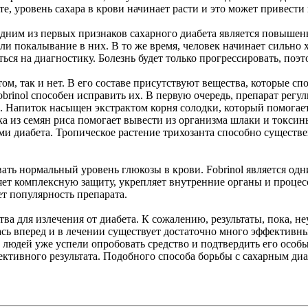
те, уровень сахара в крови начинает расти и это может привест
Одним из первых признаков сахарного диабета является повышен
и покалывание в них. В то же время, человек начинает сильно х
ься на диагностику. Болезнь будет только прогрессировать, поэт
ом, так и нет. В его составе присутствуют вещества, которые с
rinol способен исправить их. В первую очередь, препарат регул
е. Напиток насыщен экстрактом корня солодки, который помогает
ка из семян риса помогает вывести из организма шлаки и токсин
ми диабета. Тропическое растение трихозанта способно существ
ать нормальный уровень глюкозы в крови. Fobrinol является одн
яет комплексную защиту, укрепляет внутренние органы и процес
т популярность препарата.
а для излечения от диабета. К сожалению, результаты, пока, н
сь вперед и в лечении существует достаточно много эффективны
людей уже успели опробовать средство и подтвердить его особые
ективного результата. Подобного способа борьбы с сахарным диа