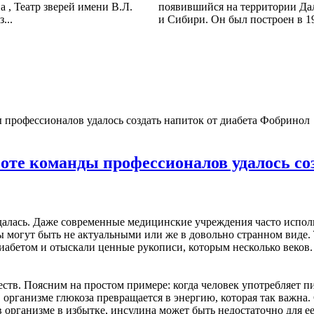
 , Театр зверей имени В.Л.
появившийся на территории Да
...
и Сибири. Он был построен в 19
 профессионалов удалось создать напиток от диабета Фобринол
оте команды профессионалов удалось со
алась. Даже современные медицинские учреждения часто исполь
ы могут быть не актуальными или же в довольно странном виде.
иабетом и отыскали ценные рукописи, которым несколько веков.
тв. Поясним на простом примере: когда человек употребляет пи
 организме глюкоза превращается в энергию, которая так важна.
 организме в избытке, инсулина может быть недостаточно для ее