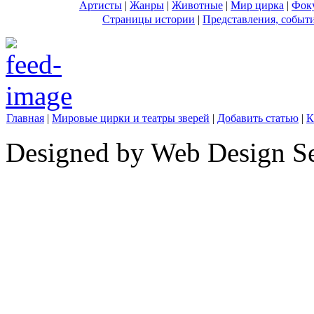
Артисты
|
Жанры
|
Животные
|
Мир цирка
|
Фок
Страницы истории
|
Представления, событ
Главная
|
Мировые цирки и театры зверей
|
Добавить статью
|
К
Designed by Web Design Se