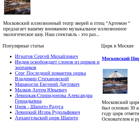
Московский иллюзионный театр зверей и птиц “Артемон “
предлагает вашему вниманию музыкальное иллюзионное
экологическое шоу. Наш спектакль - это раз...
Популярные cтатьи
Цирк в Москве
Игнатов Сергей Михайлович
Московский Цир
Индия освобождает слонов из цирков и
зоопарков
Серг Последний романтик цирка
Владимир Стихановский
Мараногли Евгений Даутович
Малков Артем Юрьевич
Левицкая-Спиридонова Александра
Геннадьевна
Московский цирк
Цирк - Шапито Радуга
был основан 30 а
Левицкий Игорь Рудольфович
году цирк отмети
Архангельский цирк Шапито
Основателем и ру