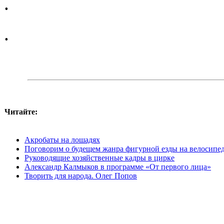
.
.
Читайте:
Акробаты на лошадях
Поговорим о будeщем жанра фигурной езды на велосипе
Руководящие хозяйственные кадры в цирке
Александр Калмыков в программе «От первого лица»
Творить для народа. Олег Попов