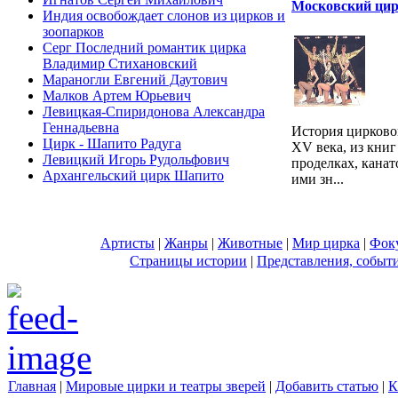
Московский цир
Индия освобождает слонов из цирков и
зоопарков
Серг Последний романтик цирка
Владимир Стихановский
Мараногли Евгений Даутович
Малков Артем Юрьевич
Левицкая-Спиридонова Александра
Геннадьевна
История цирковог
Цирк - Шапито Радуга
XV века, из книг
Левицкий Игорь Рудольфович
проделках, канат
Архангельский цирк Шапито
ими зн...
Артисты
|
Жанры
|
Животные
|
Мир цирка
|
Фок
Страницы истории
|
Представления, событ
Главная
|
Мировые цирки и театры зверей
|
Добавить статью
|
К