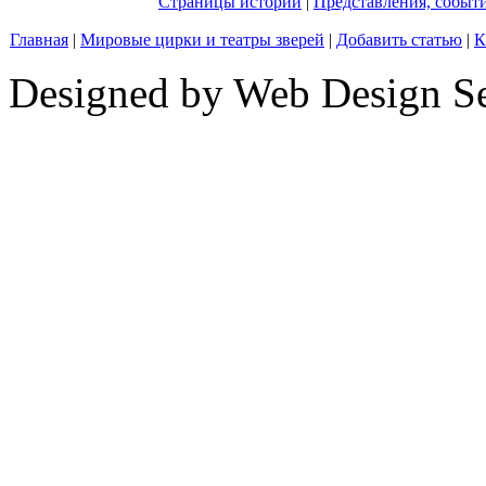
Страницы истории
|
Представления, событ
Главная
|
Мировые цирки и театры зверей
|
Добавить статью
|
К
Designed by Web Design Se