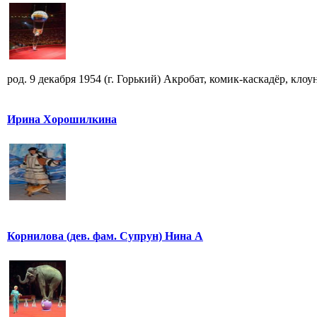
род. 9 декабря 1954 (г. Горький) Акробат, комик-каскадёр, кло
Ирина Хорошилкина
Корнилова (дев. фам. Супрун) Нина А