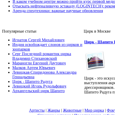
В каком учебном центре можно пройти курс первой мед
Отыскать нефтеналивную эстакаду (LOGINTECH): реком
Аренда спецтехники: важные научные обновления
Популярные cтатьи
Цирк в Москве
Игнатов Сергей Михайлович
Цирк - Шапито 
Индия освобождает слонов из цирков и
зоопарков
Серг Последний романтик цирка
Владимир Стихановский
Мараногли Евгений Даутович
Малков Артем Юрьевич
Левицкая-Спиридонова Александра
Геннадьевна
Цирк - это искус
Цирк - Шапито Радуга
выступления акро
Левицкий Игорь Рудольфович
дрессировщиков. 
Архангельский цирк Шапито
Шапито Радуга пр
Артисты
|
Жанры
|
Животные
|
Мир цирка
|
Фок