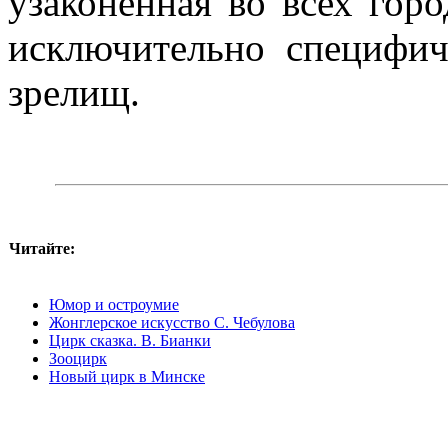
узаконенная во всех горо
исключительно специфи
зрелищ.
Читайте:
Юмор и остроумие
Жонглерское искусство С. Чебулова
Цирк сказка. В. Бианки
Зооцирк
Новый цирк в Минске