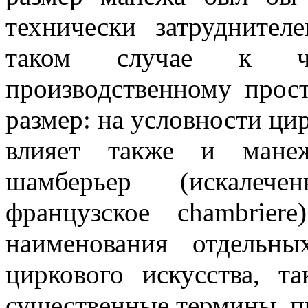
технически затруднител
таком случае к чре
производственному прос
размер: на условности ци
влияет также и мане
шамберьер (искалеч
французское chambrier
наименования отдельн
циркового искусства, т
существенные термины, п