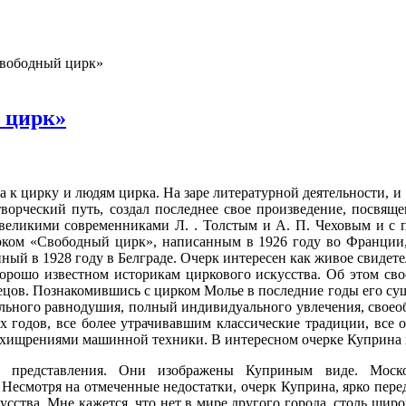
Свободный цирк»
 цирк»
к цирку и людям цирка. На заре литературной деятельности, и 1
творческий путь, создал последнее свое произведение, посвя
о великими современни­ками Л. . Толстым и А. П. Чеховым и с 
рком «Свободный цирк», написанным в 1926 году во Франции, 
ный в 1928 году в Белграде. Очерк интересен как живое свидете
хорошо из­вестном историкам циркового искусства. Об этом св
ецов. Познакомившись с цирком Молье в последние годы его сущ
льного равнодушия, полный индивидуального увлечения, своеоб­
 годов, все более утрачивавшим классические традиции, все о
ухищрениями машинной техники. В интересном очерке Куприна н
го представления. Они изображены Куприным виде. Моско
 Несмотря на отмеченные недостатки, очерк Куприна, ярко пере
ства. Мне кажется, что нет в мире другого города, столь широ