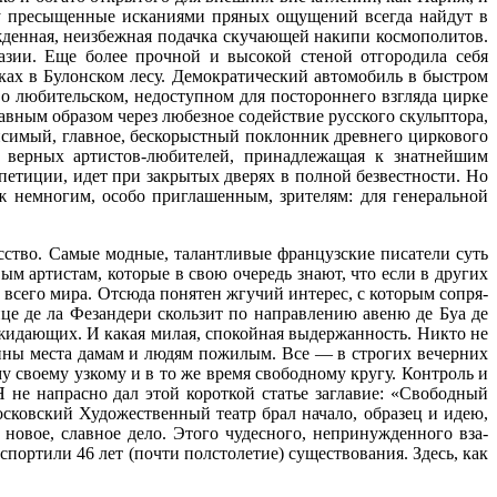
ому пресыщенные ис­каниями пряных ощущений всегда найдут в
жденная, неизбежная подачка скуча­ющей накипи космополитов.
азии. Еще более прочной и высокой сте­ной отгородила себя
ках в Булонском лесу. Демократический авто­мобиль в быстром
 о любительском, недоступном для по­стороннего взгляда цирке
лавным об­разом через любезное содействие русского скульптора,
висимый, главное, бескорыстный по­клонник древнего циркового
а верных артистов-любителей, принадлежащая к знатнейшим
етиции, идет при за­крытых дверях в полной безвестности. Но
ж немногим, особо приглашенным, зрителям: для генеральной
сство. Самые модные, талантливые французские писатели суть
м арти­стам, которые в свою очередь знают, что если в других
всего мира. Отсюда понятен жгучий интерес, с которым сопря­
лице де ла Фезандери скользит по направлению авеню де Буа де
ожидающих. И какая милая, спо­койная выдержанность. Никто не
чины места дамам и людям пожилым. Все — в стро­гих вечерних
у своему узкому и в то же время свободному кругу. Контроль и
 не напрасно дал этой короткой статье заглавие: «Свободный
ковский Художест­венный театр брал начало, образец и идею,
о­вое, славное дело. Этого чудесного, непринужденного вза­
ор­тили 46 лет (почти полстолетие) существо­вания. Здесь, как