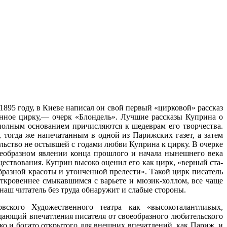
895 году, в Киеве написал он свой пер­вый «цирковой» рассказ
щенное цирку,— очерк «Блондель». Лучшие рассказы Куприна о
полным основанием причисляются к шедев­рам его творчества.
тогда же напечатанным в одной из Парижских газет, а затем
льство не остывшей с го­дами любви Куприна к цирку. В очерке
оеобразном явлении конца прошлого и начала нынешнего века
ествования. Куприн высоко оценил его как цирк, «верный ста­
разной красоты и утонченной прелести». Та­кой цирк писатель
ткровеннее смыкавшимся с варьете и мюзик-холлом, все чаще
аш читатель без труда обнаружит и слабые стороны.
вского Художественного театра как «высокоталант­ливых,
дающий впечатле­ния писателя от своеобразного любительско­го
ко и богато открытого для внешних впечатле­ний, как Париж, и