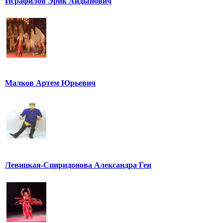
Исрафилов Эрик Айдынович
Малков Артем Юрьевич
Левицкая-Спиридонова Александра Ген