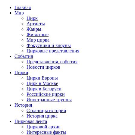
Главная
Мир
Цирк
Артисты
Жанры
Животные
Мир цирка
Фокусники и клоуны
Цирковые представления
События
Представления, события
Новости цирков
Цирки
Цирки Европы
Цирк в Москве
Цирк в Беларуси
Российские цирки
Иностранные труппы
История
Страницы истории
История цирка
Цирковая лента
Цирковой архив
Интересные факты