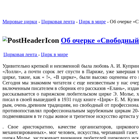
Мировые цирки
-
Цирковая лента
-
Цирк в мире
- Об очерке «
Об очерке «Свободный
Цирковая лента
-
Цирк в мире
Удивительно крепкой и неизменной была любовь А. И. Куприна 
«Лолли», а почти сорок лет спусти в Париже, уже завершая 
цирке, такие, как « !», «В цирке», были высоко оценены ег
Сегодня мы знакомим читателя с еще неизвестным у нас оче
включенным писателем в сборник его рассказов «Елань», издан
рассказывается о парижском любительском цирке Э. Молье, 
писал в своей вышедшей в 1931 году книге «Цирк» Е. М. Кузн
рым, очень древним традициям, но свобод­ный от профессиона
противопоставлял профессиональным зарубежным циркам 20-х
подменявшим в те годы живое и трепетное искусство артиста 
. Свое аристократию, качестве организаторов, цирко­во
механизированных». мог человек, искусства, черпавший газет.
цирка Молье, заслуживает внимания любителей циркового искус