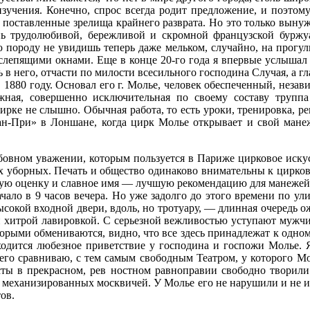
го изучения. Конечно, спрос всегда родит предложение, и поэт
поставленные зре­лища крайнего разврата. Но это только выну
нь трудолюбивой, бережливой и скромной французской бур­жу
ю породу не увидишь теперь даже мельком, случайно, на прогул
слепя­щими окнами. Еще в конце 20-го года я впервые услы­шал
ь в него, отчасти по милости все­сильного господина Случая, а г
 1880 году. Ос­новал его г. Молье, человек обеспеченный, неза
ужная, совершенно исключительная по своему составу трупп
рке не слышно. Обычная работа, то есть уроки, тренировка, реп
ран-При» в Лоншане, когда цирк Молье открывает и свой мане
юбовном уважении, которым пользуется в Париже цирковое иску
их уборных. Печать и общество одинаково внимательны к цирковы
ую оценку и славное имя — лучшую рекомен­дацию для манежей 
чало в 9 часов вечера. Но уже задол­го до этого времени по у
ысокой вход­ной двери, вдоль, но тротуару, — длинная очередь 
 ни хитрой лавировкой. С серьез­ной вежливостью уступают муж
оторыми обмениваются, видно, что все здесь принадлежат к одном
одится любезное привет­ствие у господина и госпожи Молье. Я
го сравниваю, с тем самым свободным Те­атром, у которого Мос
сты в прекрасном, рев ностном равноправии свободно творили н
 механизированных москвичей. У Молье его не нарушили и не исп
ов.