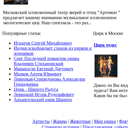
Московский иллюзионный театр зверей и птиц “Артемон “
предлагает вашему вниманию музыкальное иллюзионное
экологическое шоу. Наш спектакль - это раз...
Популярные cтатьи
Цирк в Москве
Игнатов Сергей Михайлович
Цирк чудес
Индия освобождает слонов из цирков и
зоопарков
Серг Последний романтик цирка
Владимир Стихановский
Мараногли Евгений Даутович
Малков Артем Юрьевич
Левицкая-Спиридонова Александра
Геннадьевна
Давно ли Вы вид
Цирк - Шапито Радуга
чудеса? Вам инте
Левицкий Игорь Рудольфович
Каков бы ни был 
Архангельский цирк Шапито
Артисты
|
Жанры
|
Животные
|
Мир цирка
|
Фок
Страницы истории
|
Представления, событ