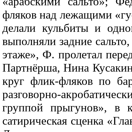
«араб­скими сальто»; Ф
фляков над лежащими «гу
делали кульбиты и одн
выполняли задние сальто, 
этаже», Ф. пролетал пере
Партнёрша, Нина Кусакин
круг флик-фляков по ба
разговорно-акробатич
группой прыгунов», в 
сатирическая сценка «Гла