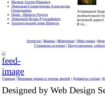
Малков Артем Юрьевич
Левицкая-Спиридонова Александра
Геннадьевна
Аттракцион Будьт
Цирк - Шапито Радуга
увлекательное п
Левицкий Игорь Рудольфович
железной дороге 
Архангельский цирк Шапито
В ск...
Артисты
|
Жанры
|
Животные
|
Мир цирка
|
Фок
Страницы истории
|
Представления, событ
Главная
|
Мировые цирки и театры зверей
|
Добавить статью
|
К
Designed by Web Design Se