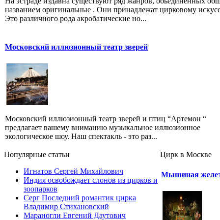
На эстраде издавна существуют ряд жанров, обьединенных об
названием оригинальные . Они принадлежат цирковому искусс
Это различного рода акробатические но...
Московский иллюзионный театр зверей
Московский иллюзионный театр зверей и птиц “Артемон “
предлагает вашему вниманию музыкальное иллюзионное
экологическое шоу. Наш спектакль - это раз...
Популярные cтатьи
Цирк в Москве
Игнатов Сергей Михайлович
Мышиная желез
Индия освобождает слонов из цирков и
зоопарков
Серг Последний романтик цирка
Владимир Стихановский
Мараногли Евгений Даутович