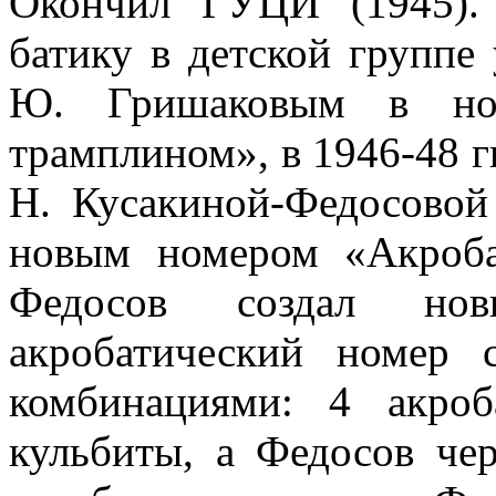
Окон­чил ГУЦИ (1945).
батику в детской группе
Ю. Гришаковым в ном
трамплином», в 1946-48 гг
Н. Кусакиной-Федосовой
новым номером «Акроба
Федосов создал нов
акробатический номер
комбинациями: 4 акро
кульбиты, а Федосов чер