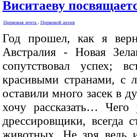
Виситаеву посвящает
Цирковая лента
-
Цирковой архив
Год прошел, как я верн
Австралия - Новая Зел
сопутствовал успех; 
красивыми странами, с 
оставили много засек в ду
хочу рассказать… Чего 
дрессировщики, всегда с
животных. Не зря ведь 