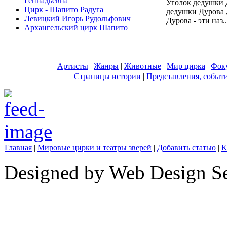
Геннадьевна
Уголок дедушки Д
Цирк - Шапито Радуга
дедушки Дурова ,
Левицкий Игорь Рудольфович
Дурова - эти наз..
Архангельский цирк Шапито
Артисты
|
Жанры
|
Животные
|
Мир цирка
|
Фок
Страницы истории
|
Представления, событ
Главная
|
Мировые цирки и театры зверей
|
Добавить статью
|
К
Designed by Web Design Se