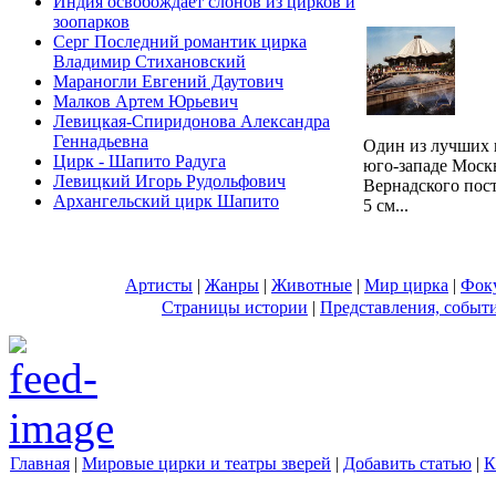
Индия освобождает слонов из цирков и
зоопарков
Серг Последний романтик цирка
Владимир Стихановский
Мараногли Евгений Даутович
Малков Артем Юрьевич
Левицкая-Спиридонова Александра
Геннадьевна
Один из лучших 
Цирк - Шапито Радуга
юго-западе Моск
Левицкий Игорь Рудольфович
Вернадского пост
Архангельский цирк Шапито
5 см...
Артисты
|
Жанры
|
Животные
|
Мир цирка
|
Фок
Страницы истории
|
Представления, событ
Главная
|
Мировые цирки и театры зверей
|
Добавить статью
|
К