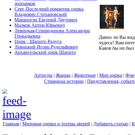
зоопарков
Серг Последний романтик цирка
Владимир Стихановский
Мараногли Евгений Даутович
Малков Артем Юрьевич
Левицкая-Спиридонова Александра
Геннадьевна
Давно ли Вы вид
Цирк - Шапито Радуга
чудеса? Вам инте
Левицкий Игорь Рудольфович
Каков бы ни был 
Архангельский цирк Шапито
Артисты
|
Жанры
|
Животные
|
Мир цирка
|
Фок
Страницы истории
|
Представления, событ
Главная
|
Мировые цирки и театры зверей
|
Добавить статью
|
К