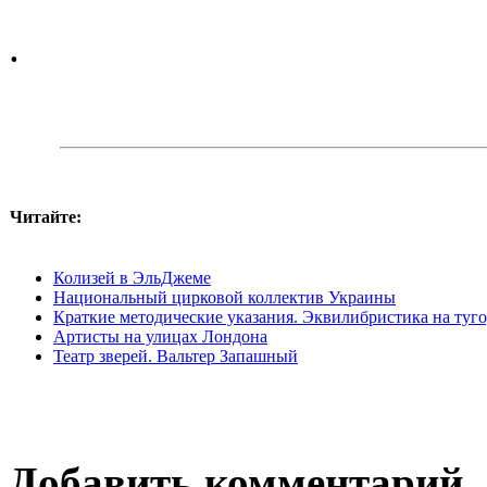
.
Читайте:
Колизей в ЭльДжеме
Национальный цирковой коллектив Украины
Краткие методические указания. Эквилибристика на туг
Артисты на улицах Лондона
Театр зверей. Вальтер Запашный
Добавить комментарий