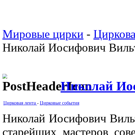
Мировые цирки
-
Циркова
Николай Иосифович Виль
Николай Ио
Цирковая лента
-
Цирковые события
Николай Иосифович Виль
старейших мастеров сов