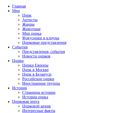
Главная
Мир
Цирк
Артисты
Жанры
Животные
Мир цирка
Фокусники и клоуны
Цирковые представления
События
Представления, события
Новости цирков
Цирки
Цирки Европы
Цирк в Москве
Цирк в Беларуси
Российские цирки
Иностранные труппы
История
Страницы истории
История цирка
Цирковая лента
Цирковой архив
Интересные факты