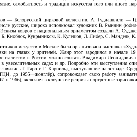
разие, самобытность и традиции искусства того или иного на
ов — Белорусский цирковой коллектив, А. Гудиашвили — Гр
числе русские, широко использовал художник В. Рындин (юби
. Эскизы ковров с национальным орнаментом создали А. Судаке
 Б. Кноблок, Кукрыниксы, К. Кулешов, Л. Либер, С. Мандель, К.
ботников искусств в Москве была организована выставка «Худ
овки на глазах у зрителей. Жанр этот зародился в начале 
менталистом в России можно считать Владимира Леонидовича Д
х в увеселительных садах и др. Подробно эти выступления оп
славились Г. Гаро и Г. Карнольд, выступавшие на эстраде. Сре
ТЦИ, до 1955—жонглёр), сопровождает свою работу занима
 в 1966), включает в клоунские репризы портретные зарисовки