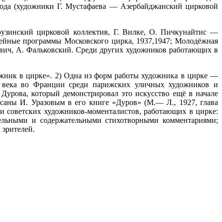
рода (художники Г. Мустафаева — Азербайджанский цирковой
узинский цирковой коллектив, Г. Вилке, О. Пичкунайтис —
лейные программы Московского цирка, 1937,1947; Молодёжная
вич, А. Фальковский. Среди других художников работающих в
ожник в цирке». 2) Одна из форм работы художника в цирке —
19 века во Франции среди парижских уличных художников и
урова, который демонстрировал это искусство ещё в начале
исаны И. Уразовым в его книге «Дуров» (М.— Л., 1927, глава
ди советских художников-моменталистов, работающих в цирке:
тельными и содержательными стихотворными комментариями;
 зрителей.