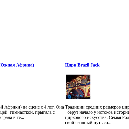
(Южная Африка)
Цирк Brazil Jack
й Африки) на сцене с 4 лет. Она
Традиции средних размеров цирк
цей, гимнасткой, прыгала с
берут начало у истоков истори
грала в те...
циркового искусства. Семья Ро
свой славный путь со...