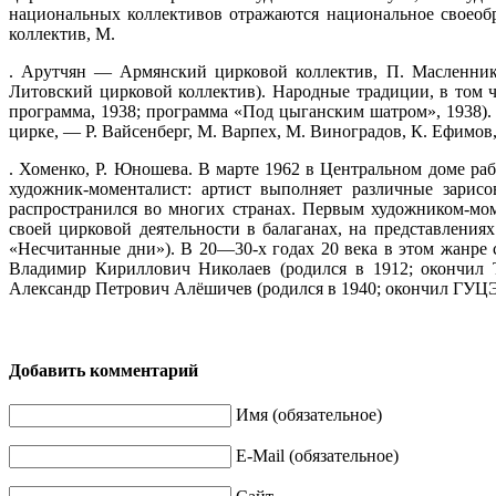
национальных коллективов отражаются национальное своеоб
коллектив, М.
. Арутчян — Армянский цирковой коллектив, П. Масленник
Литовский цирковой коллектив). Народные традиции, в том 
программа, 1938; программа «Под цыганским шатром», 1938)
цирке, — Р. Вайсенберг, М. Варпех, М. Виноградов, К. Ефимов,
. Хоменко, Р. Юношева. В марте 1962 в Центральном доме ра
художник-моменталист: артист выполняет различные зарис
распространился во многих странах. Первым художником-мо
своей цирковой деятельности в балаганах, на представления
«Несчитанные дни»). В 20—30-х годах 20 века в этом жанре 
Владимир Кириллович Николаев (родился в 1912; окончил 
Александр Петрович Алёшичев (родился в 1940; окончил ГУЦЭИ
Добавить комментарий
Имя (обязательное)
E-Mail (обязательное)