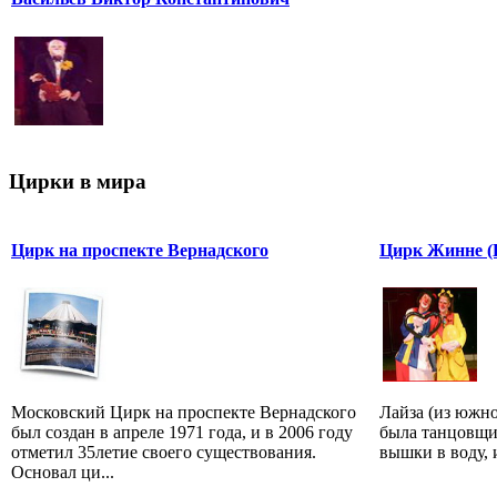
Цирки в мира
Цирк на проспекте Вернадского
Цирк Жинне 
Московский Цирк на проспекте Вернадского
Лайза (из южно
был создан в апреле 1971 года, и в 2006 году
была танцовщи
отметил 35летие своего существования.
вышки в воду, и
Основал ци...