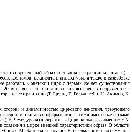
сства зрительный образ спектакля (аттракциона, номера) в
ов, костюмов, реквизита и аппаратуры, а также к разработке
е работали. Советский цирк с первых же лет существования
в 20 века все свои постановки осуществлял в содружестве с
ры из театра и кино (Т. Бруни, Е. Гольдштейн, Н. Акимов, К.
ех сторон) и динамичностью циркового действия, требующего
х средств и приёмов в оформлении. Такими именно качествами
е»), Е. Чемодурова (программы «Цирк на льду», совместно с А.
 создания в цирке внешней характеристики образа. В области
Дубино), М. Зайцева и другие. В оформлении программ для