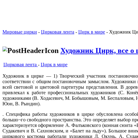
Мировые цирки
-
Цирковая лента
-
Цирк в мире
- Художник Цир
Художник Цирк, все о 
Цирковая лента
-
Цирк в мире
Художник в цирке — 1) Творческий участник постановочног
соответствии с общим постановочным замыслом. Художники пр
всей световой и цветовой партитуры представления. В дор
привлекал к работе профессиональных художников (С. Конён
художниками (В. Ходасевич, М. Бобышовым, М. Беспаловым, Н.
Юон, В. Рындин).
. Специфика работы художников в цирке обусловлена особой
большо¬го свободного пространства. Это определяет выбор п
характеризуется оформление А. Фалъковского (конная сюита «Б
Судакевич и В. Сахновским, и «Балет на льду»). Большое вн
циркового костюма работали художники Л. Окунь, А. Судак