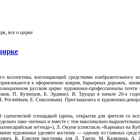
к, все о цирке
цирке
о коллектива, воплощающий средствами изобразительного иску
ивлекаются к оформлению ковров, барьерных дорожек, занавес
еволюционном русском цирке художники-профессионалы почти н
ков, П. Кузнецов, Б. Эрдман). В. Труцци в начале 20-х годо
 Рогачёвым, Е. Соколовым). Приглашались и художники-декорато
 сценической площадкой (арена, открытая для зрителя со вс
редельно лако¬ничных и вместе с тем максимально выразительны
ахчисарайская легенда»), Л. Окуня (спектакль «Карнавал на Куб
имание художники уделяют костюму — одному из главных средств
евич, К. Елисеев (костюмы для Л. Танти, М. Калядина, А. 