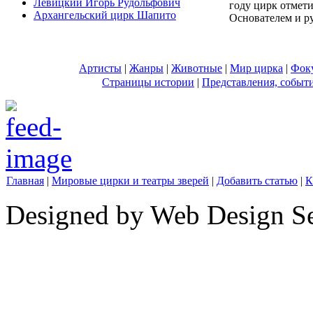
Левицкий Игорь Рудольфович
году цирк отмети
Архангельский цирк Шапито
Основателем и ру
Артисты
|
Жанры
|
Животные
|
Мир цирка
|
Фок
Страницы истории
|
Представления, событ
Главная
|
Мировые цирки и театры зверей
|
Добавить статью
|
К
Designed by Web Design Se