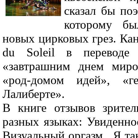
сказал бы по
которому бы
новых цирковых грез. Ка
du Soleil в переводе
«завтрашним днем миро
«род-домом идей», «г
Лалиберте».
В книге отзывов зрител
разных языках: Увиденно
Визуальный оргазм . Я так