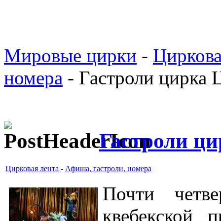
Мировые цирки
-
Циркова
номера
- Гастроли цирка 
Гастроли ци
Цирковая лента
-
Афиша, гастроли, номера
Почти четв
квебекской 