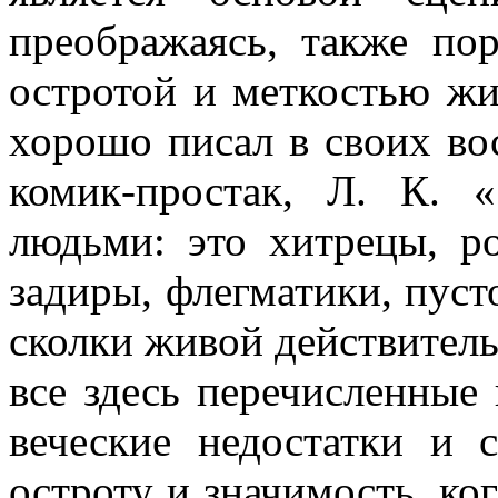
преображаясь, также пор
остротой и мет­костью ж
хорошо писал в своих во
комик-простак, Л. К. 
людьми: это хитрецы, ро
задиры, флегматики, пусто
сколки живой действи­тель
все здесь пере­численные
веческие недостатки и 
остроту и значимость, ко