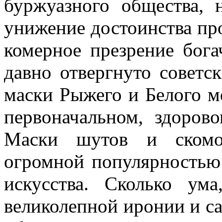
буржуазного общества, 
унижение досто­инства про
комерное презрение бога
давно отвергнуто совет­
маски Ры­жего и Белого м
первоначальном, здоров
Маски шутов и скомор
огромной популярностью
искусства. Сколько ум
великолеп­ной иронии и с