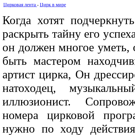
Цирковая лента
-
Цирк в мире
Когда хотят подчеркнуть
раскрыть тайну его успеха
он должен многое уметь,
быть мас­тером находч
артист цирка, Он дрессир
натоходец, музыкальн
иллюзионист. Сопровож
номера цирковой про­г
нужно по ходу действия