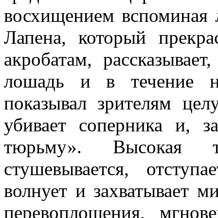
восхищением вспоминая л
Лапена, кото­рый прекр
акробатам, рассказывает
лошадь и в течение н
показывал зри­телям цел
убивает соперника и, з
тюрьму». Высокая те
стушевывается, отступ
волнует и захваты­вает м
пере­воплощения, мгнов