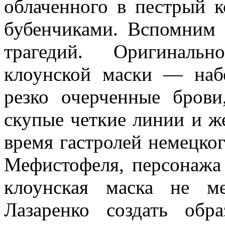
облаченного в пестрый к
бубенчиками. Вспомним
трагедий. Оригинальн
клоунской маски — набе
резко очерченные брови
скупые четкие ли­нии и 
вре­мя гастролей немецког
Мефистофеля, персонажа 
клоунская маска не м
Лазаренко создать об