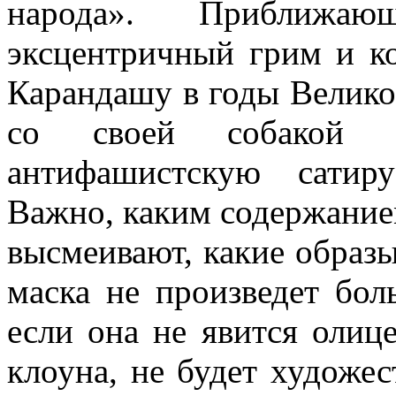
народа». Прибли­ж
эксцентричный грим и к
Ка­рандашу в годы Велик
со своей собакой 
антифашистскую сатиру
Важно, каким содержание
высмеивают, какие об­разы
ма­ска не произведет бол
если она не явится олице
клоуна, не бу­дет художе