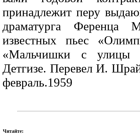
принадлежит перу выдающ
драматурга Ференца М
известных пьес «Олим
«Мальчишки с улицы П
Детгизе. Перевел И. Шра
февраль.1959
Читайте: