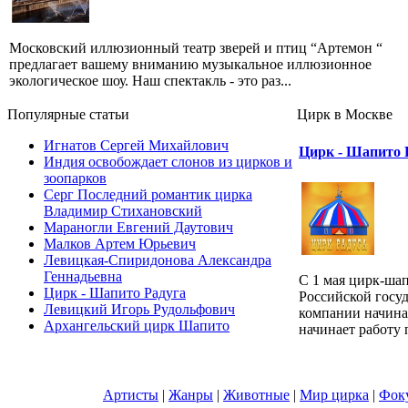
Московский иллюзионный театр зверей и птиц “Артемон “
предлагает вашему вниманию музыкальное иллюзионное
экологическое шоу. Наш спектакль - это раз...
Популярные cтатьи
Цирк в Москве
Игнатов Сергей Михайлович
Цирк - Шапито 
Индия освобождает слонов из цирков и
зоопарков
Серг Последний романтик цирка
Владимир Стихановский
Мараногли Евгений Даутович
Малков Артем Юрьевич
Левицкая-Спиридонова Александра
Геннадьевна
С 1 мая цирк-ша
Цирк - Шапито Радуга
Российской госу
Левицкий Игорь Рудольфович
компании начина
Архангельский цирк Шапито
начинает работу п
Артисты
|
Жанры
|
Животные
|
Мир цирка
|
Фок