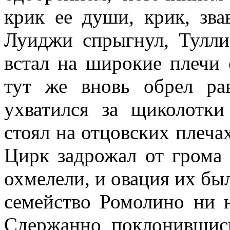
крик ее души, крик, зва
Луиджи спрыгнул, Тулли
встал на широкие плечи о
тут же вновь обрел ра
ухватился за щиколотк
стоял на отцовских плечах
Цирк задрожал от грома 
охме­лели, и овация их бы
семейство Ромолино ни 
Сдержанно поклонив­шис