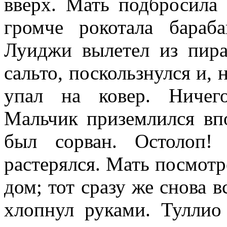
вверх. Мать подбросила
громче рокотала бараб
Луиджи вылетел из пира
сальто, по­скользнулся и,
упал на ковер. Ни­че
Мальчик приземлился впо
был сорван. Остолоп!
растерялся. Мать посмот
дом; тот сразу же снова 
хлопнул руками. Туллио