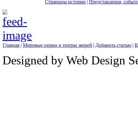
Страницы истории
|
Представления, событ
Главная
|
Мировые цирки и театры зверей
|
Добавить статью
|
К
Designed by Web Design Se