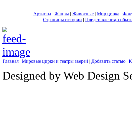
Артисты
|
Жанры
|
Животные
|
Мир цирка
|
Фок
Страницы истории
|
Представления, событ
Главная
|
Мировые цирки и театры зверей
|
Добавить статью
|
К
Designed by Web Design Se